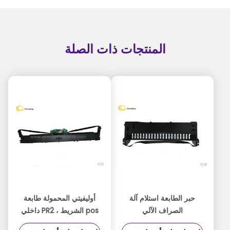
المنتجات ذات الصلة
حبر الطابعة استلام آلة
أوليفيتي المحمولة طابعة
الصراف الآلي
pos الشريط ، PR2 داخلي
604001005076 ف / ن
مطبخ طابعة الشريط