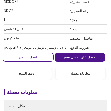
NIXDORF
الاسم التجاري:
ND77
رقم الموديل:
1
موك:
قابل للتفاوض
السعر:
التعبئة كرتون
تفاصيل التغليف:
t / t ، ويسترن يونيون ، مونيغرام / paypal
شروط الدفع:
احصل على أفضل سعر
اتصل بنا الآن
معلومات مفصلة
وصف المنتج
معلومات مفصلة
مكان المنشأ: