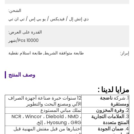
الشحن:
دي إتش إل / فيديكس / يو بي إس / تي ان تي
القدرة على العرض:
10000 Pcs/شهر
إبراز:
طابعة متوافقة الشريط
, 
طابعة استلام نقطية
وصف المنتج
مزايا
لدينا
:
1. شركة
ناضجة
12 سنوات خبرة صناعة أجهزة الصراف
ومستقرة
الآلي ومصنع البحث والتطوير
2.
وفرة المخزون
تملك مباني المستودع
3.
العلامات التجارية
NCR ، Wincor ، Diebold ، NMD ،
المنتج متعددة
Hyosung ، GRG ، إلخ.
4.
ضمان الجودة
اختبارها من قبل مفتش المهنية قبل