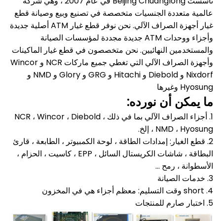
تأسست Beijing Chuanglong في عام 2007 ، وهي شركة
عالمية متعددة الجنسيات متخصصة في تصنيع وبيع وصيانة قطع
غيار أجهزة الصراف الآلي.
نحن نوفر قطع غيار ATM أصلية جديدة
وأجزاء ووحدات ATM جديدة مجددة لمؤسسات الصيانة
والمستخدمين النهائيين.
نحن متخصصون في قطع غيار الماكينات
وأجهزة الصراف الآلي التي تغطي جميع ماركات NCR و Wincor
Nixdorf و Diebold و Hitachi و GRG و Glory و NMD و
Hyosung وغيرها
ما يمكن أن نورده:
1. أجزاء الصراف الآلي بما في ذلك NCR ، Wincor ، Diebold ،
NMD ، Hyosung ، إلخ.
2. قطع الغيار: إمدادات الطاقة ، لوحة الكمبيوتر ، الطابعة ، قارئ
البطاقة ، شاشات الكريستال السائل ، EPP ، كاسيت ، الحزام ،
الأسطوانة ، رمح ...
3. خدمات الصيانة
4. short وقت التسليم: معظم أجزاء هي في المخزون
5. اختبار صارم للمنتجات