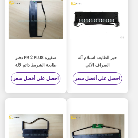
حبر الطابعة استلام آلة
صغيرة PR 2 PLUS دفتر
الصراف الآلي
طابعة الشريط دائم لآلة
604001005076 ف / ن
المطار النقدية
احصل على أفضل سعر
احصل على أفضل سعر
الشريط الأسود اللون