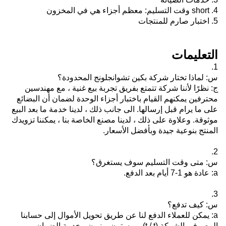
4. short وقت التسليم: معظم أجزاء هي في المخزون
5. اختبار صارم للمنتجات
التعليمات
1.
س: لماذا تختار شركة بكين تشوانجلونج المحدودة؟
ج: نظرًا لأننا شركة تتمتع بفريق تجربة بيع غنية ، مع مهندسين
محترفين يمكنهم القيام باختبار أجزاء الوحدة لضمان أن البضائع
على ما يرام قبل إرسالها.
الى جانب ذلك ، لدينا خدمة ما بعد البيع
موثوقة.
وعلاوة على ذلك ، لدينا مصنع الخاصة بنا ، يمكننا تزويدك
المنتج بنوعية جيدة وبأفضل الأسعار.
2.
س: متى وقت التسليم سوف يستغرق؟
a: عادة هو 1-7 أيام بعد الدفع.
3.
س: كيف تدفع؟
a: يمكن للعملاء الدفع لنا عن طريق تحويل الأموال إلى حسابنا
المصرفي الشركة (t / t) ، ويسترن يونيون ، خدمة الضمان ،