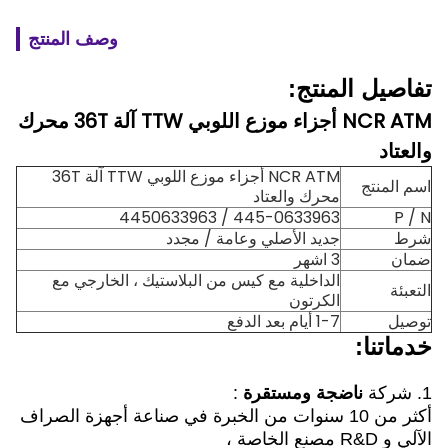
وصف المنتج
تفاصيل المنتج:
NCR ATM أجزاء موزع اللوبي TTW آلة 36T محرك
والعتاد
NCR ATM أجزاء موزع اللوبي TTW آلة 36T
اسم المنتج
محرك والعتاد
445-0633963 / 4450633963
P / N
شرط
جديد الأصلي وعامة / مجدد
ضمان
3 اشهر
الداخلية مع كيس من البلاستيك ، الخارجي مع
التعبئة
الكرتون
توصيل
1-7 أيام بعد الدفع
خدماتنا:
1. شركة
ناضجة ومستقرة
:
أكثر من 10 سنوات من الخبرة في صناعة أجهزة الصراف
الآلي و R&D مصنع الخاصة ،