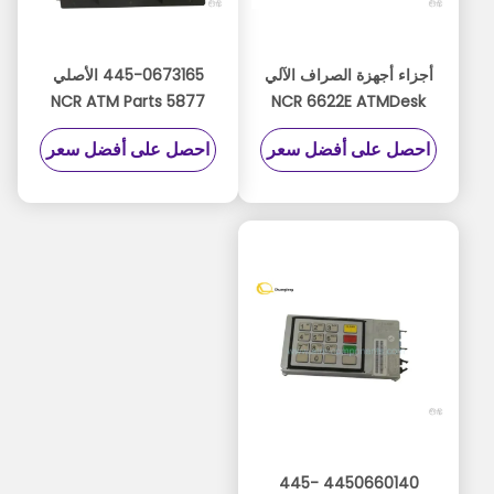
أجزاء أجهزة الصراف الآلي
445-0673165 الأصلي
NCR ATM Parts 5877
NCR 6622E ATMDesk
CRT FDK Assy FDK
Dongles NCR Personas
احصل على أفضل سعر
احصل على أفضل سعر
Assembly 4450673165
SelfService ATM
Dongle
4450660140 445-