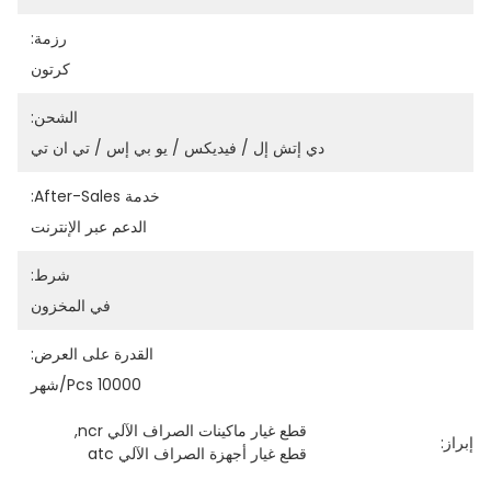
رزمة:
كرتون
الشحن:
دي إتش إل / فيديكس / يو بي إس / تي ان تي
خدمة After-Sales:
الدعم عبر الإنترنت
شرط:
في المخزون
القدرة على العرض:
10000 Pcs/شهر
قطع غيار ماكينات الصراف الآلي ncr
, 
إبراز:
قطع غيار أجهزة الصراف الآلي atc