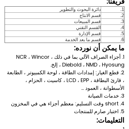
فريقنا:
1.
دائرة البحوث والتطوير
2.
قسم الانتاج
3.
قسم المبيعات
4.
القسم التقني
5.
قسم الإدارة
6.
قسم ما بعد الخدمة
ما يمكن أن نورده:
1. أجزاء الصراف الآلي بما في ذلك NCR ، Wincor ،
Diebold ، NMD ، Hyosung ، إلخ.
2. قطع الغيار: إمدادات الطاقة ، لوحة الكمبيوتر ، الطابعة
، قارئ البطاقة ، LCD ، EPP ، كاسيت ، الحزام ،
الأسطوانة ، العمود ...
3. خدمات الصيانة
4. short وقت التسليم: معظم أجزاء هي في المخزون
5. اختبار صارم للمنتجات
التعليمات: