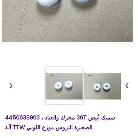
سميك أبيض 36T محرك والعتاد ، 4450633963
الصغيرة التروس موزع اللوبي TTW آلة