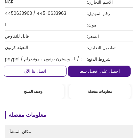
NCR
الاسم التجاري:
445-0633963 / 4450633963
رقم الموديل:
1
موك:
قابل للتفاوض
السعر:
التعبئة كرتون
تفاصيل التغليف:
t / t ، ويسترن يونيون ، مونيغرام / paypal
شروط الدفع:
احصل على أفضل سعر
اتصل بنا الآن
معلومات مفصلة
وصف المنتج
معلومات مفصلة
مكان المنشأ: