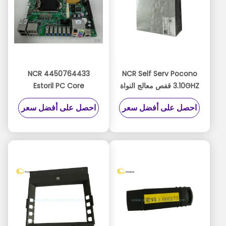
4450764433 NCR
NCR Self Serv Pocono
3.10GHZ قفص معالج النواة
Estoril PC Core
PC رباعي
Motherboard Estoril
احصل على أفضل سعر
احصل على أفضل سعر
Board Misano445-
4450727829445-
0764433 445-
0727829
0772525
4450772525445-
0767382 4450767382