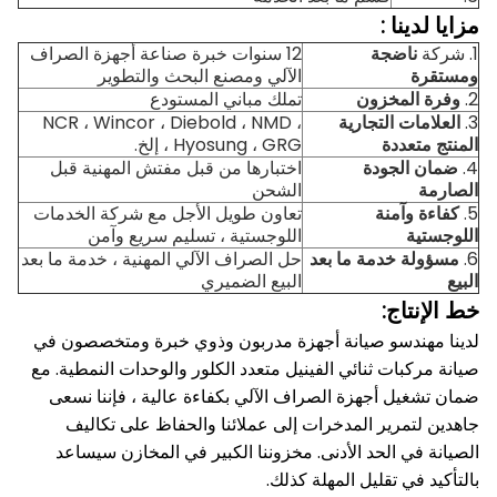
مزايا
لدينا
:
1. شركة
ناضجة
12 سنوات خبرة صناعة أجهزة الصراف
ومستقرة
الآلي ومصنع البحث والتطوير
2.
وفرة المخزون
تملك مباني المستودع
3.
العلامات التجارية
NCR ، Wincor ، Diebold ، NMD ،
المنتج متعددة
Hyosung ، GRG ، إلخ.
4.
ضمان الجودة
اختبارها من قبل مفتش المهنية قبل
الصارمة
الشحن
5.
كفاءة وآمنة
تعاون طويل الأجل مع شركة الخدمات
اللوجستية
اللوجستية ، تسليم سريع وآمن
6.
مسؤولة خدمة ما بعد
حل الصراف الآلي المهنية ، خدمة ما بعد
البيع
البيع الضميري
خط الإنتاج:
لدينا مهندسو صيانة أجهزة مدربون وذوي خبرة ومتخصصون في
صيانة مركبات ثنائي الفينيل متعدد الكلور والوحدات النمطية.
مع
ضمان تشغيل أجهزة الصراف الآلي بكفاءة عالية ، فإننا نسعى
جاهدين لتمرير المدخرات إلى عملائنا والحفاظ على تكاليف
الصيانة في الحد الأدنى.
مخزوننا الكبير في المخازن سيساعد
بالتأكيد في تقليل المهلة كذلك.