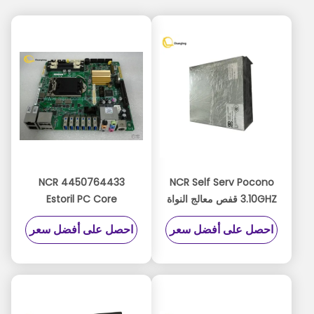
4450764433 NCR
NCR Self Serv Pocono
3.10GHZ قفص معالج النواة
Estoril PC Core
PC رباعي
Motherboard Estoril
احصل على أفضل سعر
احصل على أفضل سعر
Board Misano445-
4450727829445-
0764433 445-
0727829
0772525
4450772525445-
0767382 4450767382