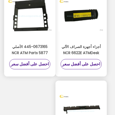
أجزاء أجهزة الصراف الآلي
445-0673165 الأصلي
NCR ATM Parts 5877
NCR 6622E ATMDesk
CRT FDK Assy FDK
Dongles NCR Personas
احصل على أفضل سعر
احصل على أفضل سعر
Assembly 4450673165
SelfService ATM
Dongle