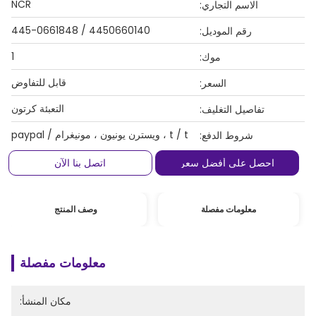
NCR
الاسم التجاري:
4450660140 / 445-0661848
رقم الموديل:
1
موك:
قابل للتفاوض
السعر:
التعبئة كرتون
تفاصيل التغليف:
t / t ، ويسترن يونيون ، مونيغرام / paypal
شروط الدفع:
احصل على أفضل سعر
اتصل بنا الآن
معلومات مفصلة
وصف المنتج
معلومات مفصلة
مكان المنشأ: