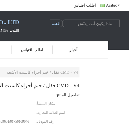
Arabic
اطلب اقتباس
, LTD.
اللبلاب +86 18138781425 سابرينا +86 19925601378
أخبار
اطلب اقتباس
CMD - V4 قفل / ختم أجزاء كاسيت الأشعة
CMD - V4 قفل / ختم أجزاء كاسيت الأشعة
تفاصيل المنتج:
مكان المنشأ:
اسم العلامة التجارية:
r
رقم الموديل:
109651/01750109646