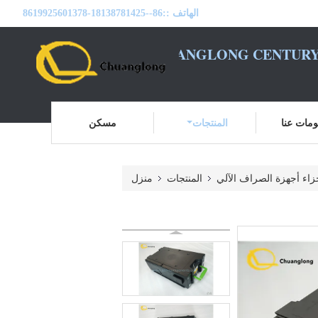
الهاتف ::
86--18138781425-8619925601378
BEIJING CHUANGLONG CENTURY
مات عنا
المنتجات
مسكن
زاء أجهزة الصراف الآلي
المنتجات
منزل