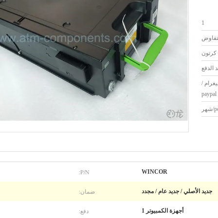
1
لتفاوض
 كرتون
نيغرام /
paypal
P/N:
WINCOR
ضمان:
جديد الأصلي / جديد عام / مجدد
دفع:
أجهزة الكمبيوتر 1