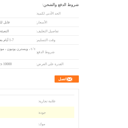
شروط الدفع والشحن:
الحد الأدنى لكمية:
الأسعار:
قابل ل
تفاصيل التغليف:
التعبئة
وقت التسليم:
1-7 أيام بعد الدفع
t / t ، ويسترن يونيون ، مو
شروط الدفع:
القدرة على العرض:
10000 pcs/شهر
اتصل
علامة تجارية:
جودة:
موك: