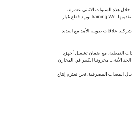
خلال هذه السنوات الاثنتي عشرة ،
لخصنا الكثير من النجاح والفشل ، حتى نتمكن من معرفة ما يحتاجه العملاء بوضوح ، ونوع الخدمة التي نحتاج إلى تقديمها. training.We توريد قطع غيار
كتنا علاقات طويلة الأمد مع العديد
ات النمطية.
مع ضمان تشغيل أجهزة
لحد الأدنى.
مخزوننا الكبير في المخازن
مجال المعدات المصرفية.
نحن نعتزم إنتاج