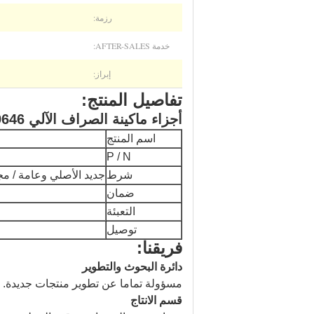
رزمة:
خدمة AFTER-SALES:
إبراز:
تفاصيل المنتج:
أجزاء ماكينة الصراف الآلي Wincor Cash Out 01750109651 CMD-V4 Lock and Seal 01750109646
اسم المنتج
P / N
شرط
جديد الأصلي وعامة / مج
ضمان
التعبئة
توصيل
فريقنا:
دائرة البحوث والتطوير
مسؤولة تماما عن تطوير منتجات جديدة.
قسم الانتاج