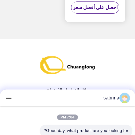
نموذج حزمة الكرتون
احصل على أفضل سعر
وسائل التواصل الاجتماعي
sabrina
الاتصال السريع
7:04 PM
تيل
Good day, what product are you looking for?