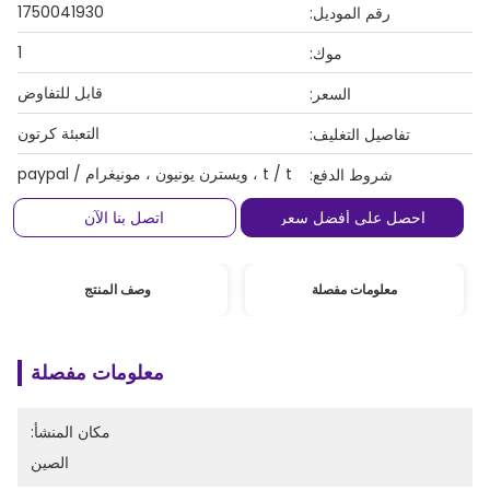
1750041930
رقم الموديل:
1
موك:
قابل للتفاوض
السعر:
التعبئة كرتون
تفاصيل التغليف:
t / t ، ويسترن يونيون ، مونيغرام / paypal
شروط الدفع:
احصل على أفضل سعر
اتصل بنا الآن
معلومات مفصلة
وصف المنتج
معلومات مفصلة
مكان المنشأ:
الصين