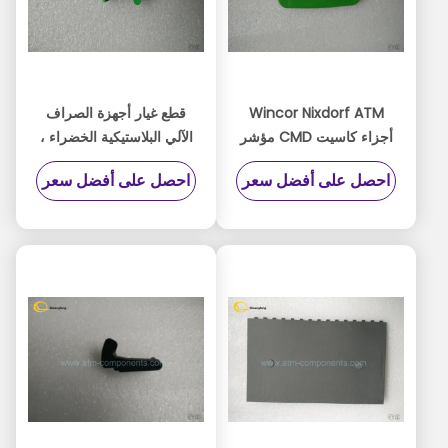
Wincor Nixdorf ATM
قطع غيار أجهزة الصراف
أجزاء كاسيت CMD مؤشر
الآلي البلاستيكية الخضراء ،
القطاع 1750056651 - 09
وصغير الحجم Wincor
احصل على أفضل سعر
احصل على أفضل سعر
Atm أجزاء سهلة التركيب