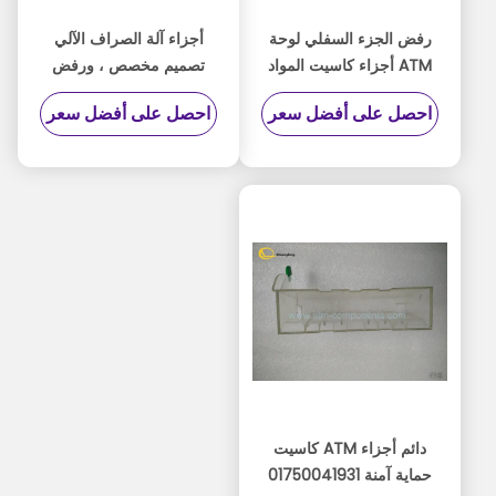
رفض الجزء السفلي لوحة
أجزاء آلة الصراف الآلي
ATM أجزاء كاسيت المواد
تصميم مخصص ، ورفض
المعدنية 1750041941
كاسيت الأسود وينكورد
احصل على أفضل سعر
احصل على أفضل سعر
نموذج
أجزاء أجهزة الصراف الآلي
دائم أجزاء ATM كاسيت
حماية آمنة 01750041931