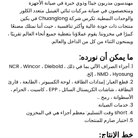
مهندسون مدربون جيدًا وذوي خبرة في صيانة الأجهزة
ومتخصصون في صيانة مركبات ثنائي الفينيل متعدد الكلور
والوحدات النمطية.
تكرس شركة Chuanglong في بكين
منتجات ذات جودة عالية وأكثر تنافسية ، حيث أننا نمتلك مصنعًا
كبيرًا في مخزوننا.
يقوم عملاؤنا بتغطية جميع أنحاء العالم تقريبًا ،
ويمنحون الثناء من كل من الداخل والعالم.
ما يمكن أن نورده:
1. أجزاء الصراف الآلي بما في ذلك NCR ، Wincor ، Diebold ،
NMD ، Hyosung ، إلخ.
2. قطع الغيار: إمدادات الطاقة ، لوحة الكمبيوتر ، الطابعة ، قارئ
البطاقة ، شاشات الكريستال السائل ، EPP ، كاسيت ، الحزام ،
الأسطوانة ، رمح ...
3. خدمات الصيانة
4. short وقت التسليم: معظم أجزاء هي في المخزون
5. اختبار صارم للمنتجات
خط الإنتاج: