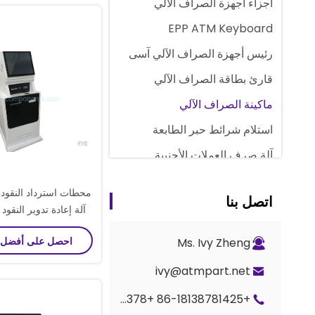
أجزاء أجهزة الصراف الآلي
EPP ATM Keyboard
رئيس أجهزة الصراف الآلي آسى
قارئ بطاقة الصراف الآلي
ماكينة الصراف الآلي
استلام شرائط حبر الطابعة
آلة صرف العملات الأجنبية
آلة حساب النقود
اتصل بنا
قطع غيار عداد المجد
آلة إعادة تدوير النقود 
صراف آلي كاسيت نقدي
احصل على أفضل
Ms. Ivy Zheng
القارئ قرأ بطاقة طاب
أجزاء القفل والمفتاح
ivy@atmpart.net
أجزاء العداد G+D BPS C5
+86-18138781425 +86-19925601378