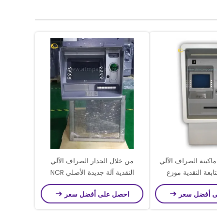
يبولد 1071ix ماكينة الصراف الآلي
من خلال الجدار الصراف الآلي
تابعة النقدية موزع
النقدية آلة جديدة الأصلي NCR
حمول دائم
SelfServ 6625 خارج النقدية موزع
ى أفضل سعر
احصل على أفضل سعر