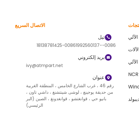
تجات
الاتصال السريع
لآلي
تيل
0086--18138781425-00861992560137
بريد إلكتروني
لآلي
ivy@atmpart.net
عنوان
رقم 46 ، غرب الشارع الخامس ، المنطقة الغربية
Winc
من حديقة يوجينغ ، لوشى شينتشنغ ، داشي تاون ،
يبولد
بانيو حي ، قوانغتشو ، قوانغدونغ ، الصين (البر
الرئيسي)