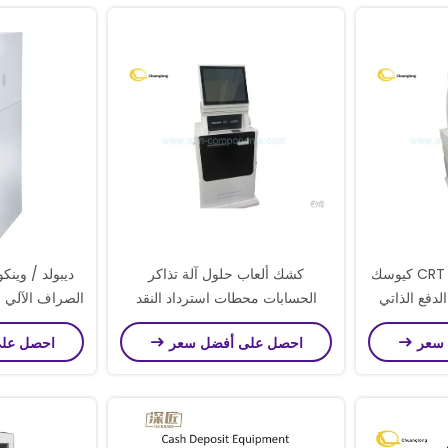
محطات استرداد النقود CRT كيوسك
كشك ألعاب حلول آلة تذاكر
ديبولد / وين
الدفع الذاتي
الحسابات محطات استرداد النقد
كيوسك آلة ألعاب مع قرص QR
كشك ألعاب Fujitsu F53 النقد
الأمامي ما
 سعر
احصل على أفضل سعر
احصل عل
عة شاشة لمسة
Fujitsu F53/F56 كاسيتة فاتورة
موزع آلة إعادة تدوير النقد مع قارئ
بطاقات QR