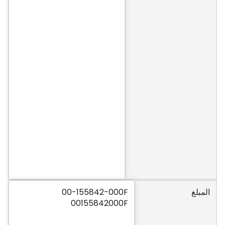
المبلغ
00-155842-000F
00155842000F