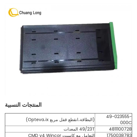
المنتجات النسبية
49-023555-
(البطاقة،انقطع قفل مربع Opteva،ix)
000C
4811100728
49/23T المعدات
1750038783
التعامل مع كاسيت CMD v4 Wincor