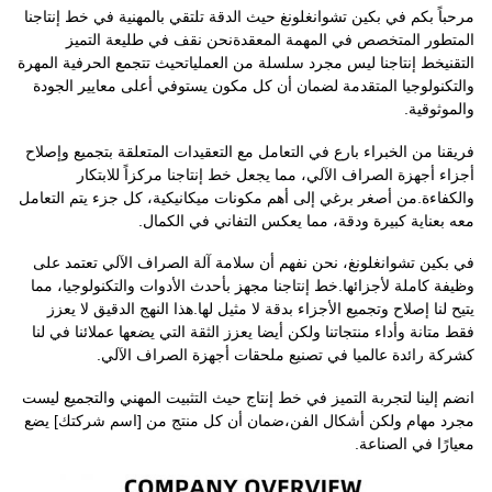
مرحباً بكم في بكين تشوانغلونغ حيث الدقة تلتقي بالمهنية في خط إنتاجنا
المتطور المتخصص في المهمة المعقدةنحن نقف في طليعة التميز
التقنيخط إنتاجنا ليس مجرد سلسلة من العملياتحيث تتجمع الحرفية المهرة
والتكنولوجيا المتقدمة لضمان أن كل مكون يستوفي أعلى معايير الجودة
والموثوقية.
فريقنا من الخبراء بارع في التعامل مع التعقيدات المتعلقة بتجميع وإصلاح
أجزاء أجهزة الصراف الآلي، مما يجعل خط إنتاجنا مركزاً للابتكار
والكفاءة.من أصغر برغي إلى أهم مكونات ميكانيكية، كل جزء يتم التعامل
معه بعناية كبيرة ودقة، مما يعكس التفاني في الكمال.
في بكين تشوانغلونغ، نحن نفهم أن سلامة آلة الصراف الآلي تعتمد على
وظيفة كاملة لأجزائها.خط إنتاجنا مجهز بأحدث الأدوات والتكنولوجيا، مما
يتيح لنا إصلاح وتجميع الأجزاء بدقة لا مثيل لها.هذا النهج الدقيق لا يعزز
فقط متانة وأداء منتجاتنا ولكن أيضا يعزز الثقة التي يضعها عملائنا في لنا
كشركة رائدة عالميا في تصنيع ملحقات أجهزة الصراف الآلي.
انضم إلينا لتجربة التميز في خط إنتاج حيث التثبيت المهني والتجميع ليست
مجرد مهام ولكن أشكال الفن،ضمان أن كل منتج من [اسم شركتك] يضع
معيارًا في الصناعة.