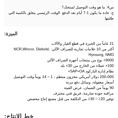
س4: ما هو وقت التوصيل لمنتجك؟
ج: عادة ما يكون 1-7 أيام بعد الدفع. الوقت الرئيسي يتعلق بالكمية التي
طلبتها.
الميزة:
21 عاماً من الخبرة في قطع الغيار والآلات
أكثر من 10 علامات تجارية للصراف الآلي: NCR,Wincor, Diebold,
Hyosung, NMD
9000+ نوع من منتجات أجهزة الصراف الآلي
100+ عملاء من الخارج من 30+ بلد
نظام إدارة الباركود SAP+OA+
200،000 دولار أمريكي مخزون منتظم ، 1 ~ 14 يوماً وقت التوصيل
أسعار معقولة، وسائل دفع مرنة
90 يوماً من الضمان، عرض العينة
مراقبة جودة صارمة، فريق فني محترف
توفير 20٪ ~ 30٪ من التكلفة من قبل مصنع إنتاج مخصص
خط الإنتاج: