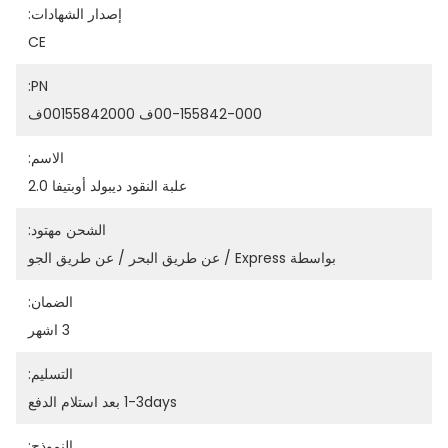
إصدار الشهادات:
CE
PN:
00-155842-000ف 00155842000ف
الاسم:
علبة النقود ديبولد أوبتيفا 2.0
الشحن مهتود:
بواسطة Express / عن طريق البحر / عن طريق الجو
الضمان:
3 اشهر
التسليم:
1-3days بعد استلام الدفع
النموذج: