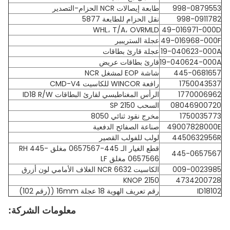
998-0879553
طابعة إيصالات NCR الحزام-التصدير
998-0911782
نقل الحزام للطابعة 5877
WHL، T/A، OVRMLD
49-016971-000D
49-016968-000F
عجلة الستريبير
19-040623-000A
عجلة قارئ بطاقات
19-040624-000A
قارئ بطاقات عريض
445-0681657
شاشة EOP لمشغل NCR
1750043537
رافعة WINCOR للكاسيت CMD-V4
1770006962
الرأس المغناطيسي لقارئ البطاقات ID18 R/W
08046900720
السحب SP 2150
1750035773
مخرج نقود ثنائي 8050
49007828000E
صناعة الصفائح الدفعية
4450632956R
لولب للفولب القصير
قطع الغيار الـ 445-0657567 مغلق RH 445-
445-0657567
0657566 مغلق LF
009-0023985
الكاسيت NCR 6632 الغلاف الأمامي لون أزرق
KNOP 2150
4734200728
ID18102
رقم تعريف الهوية 18 عجلة 16mm ((رقم 102)
معلومات الشركة: