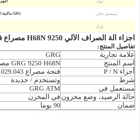
موك:
أجهزة 
يستعمل داخل:
GRG ماكينة الصراف الآلي
إبراز:
أجزاء آلة الصراف الآلي 9250 H68N مصراع فتحة CRM9250-SS-001 YT4.029.043
تفاصيل المنتج:
علامة تجارية
GRG
اسم المنتج
GRG 9250 H68N مصراع فتحة
أجزاء P / N
فتحة مصراع CRM9250-SS-001 YT4.029.043
شرط
وتستخدم / جديدة
مستعمل في
GRG ATM
حالة الرصيد، وضع مخزون
في المخزن
ضمان
90 يوما