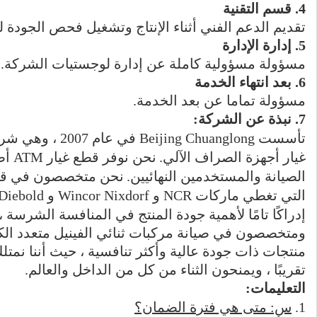
4. قسم التقنية
تقديم الدعم الفني أثناء الإنتاج وتشغيل فحص الجودة لل
5. إدارة الإدارة
مسؤولة مسؤولية كاملة عن إدارة لوجستيات الشركة.
6. بعد انتهاء الخدمة
مسؤولة تماما عن بعد الخدمة.
7. نبذة عن الشركة:
تأسست huanglong
غيار أجهزة الصراف الآلي.
الصيانة والمستخدمين النهائيين.
التي تغطي ماركات NCR و Wincor Nixdorf و Diebold و Hitachi و GRG و Glory و NMD و Hyosung وغيرها.
إدراكًا تامًا لأهمية جودة المنتج في المنافسة الشرسة
ومتخصصون في صيانة مركبات ثنائي الفينيل متعدد الك
منتجات ذات جودة عالية وأكثر تنافسية ، حيث أننا نمتلك
تقريبًا ، ويمنحون الثناء من كل من الداخل والعالم.
التعليمات:
1.
س: متى هي فترة الضمان؟