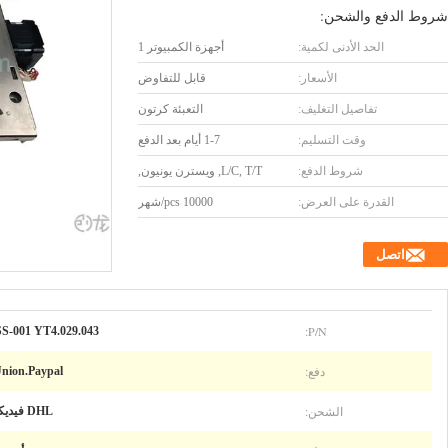
شروط الدفع والشحن:
الحد الأدنى لكمية:
أجهزة الكمبيوتر 1
الأسعار:
قابل للتفاوض
تفاصيل التغليف:
التعبئة كرتون
وقت التسليم:
1-7 أيام بعد الدفع
شروط الدفع:
L/C, T/T, ويسترن يونيون,
القدرة على العرض:
10000 pcs/شهر
اتصل
P/N:
-001 YT4.029.043
دفع:
Union.Paypal
الشحن:
DHL فيديكس up TNT