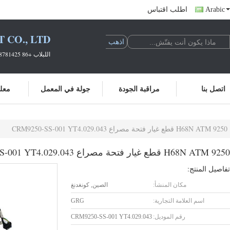
Arabic
اطلب اقتباس
CO., LTD.
اللبلاب +86 18138781425 سابرينا +86 19925601378
اتصل بنا
مراقبة الجودة
جولة في المعمل
معلو
9250 H68N ATM قطع غيار فتحة مصراع CRM9250-SS-001 YT4.029.043
9250 H68N ATM قطع غيار فتحة مصراع CRM9250-SS-001 YT4.029.043
تفاصيل المنتج:
مكان المنشأ:
الصين, كونغدنغ
اسم العلامة التجارية:
GRG
رقم الموديل:
CRM9250-SS-001 YT4.029.043