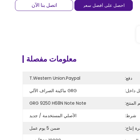
اتصل بنا الآن
احصل على أفضل سعر
معلومات مفصلة
دفع:
T.Western Union.Paypal
 داخل:
GRG ماكينة الصراف الآلي
 المنتج:
GRG 9250 H68N Note Note
شرط:
الأصلي المستخدمة / جديد
رة إنتاج:
ضمن 5 يوم عمل