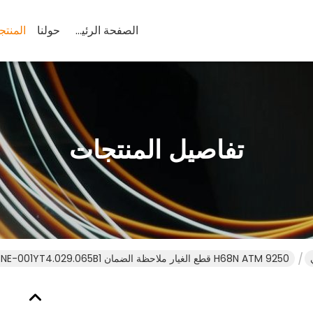
الصفحة الرئيسية
حولنا
المنتج
تفاصيل المنتجات
9250 H68N ATM قطع الغيار ملاحظة الضمان CRM9250-NE-001YT4.029.065B1