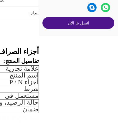
كفا
إبراز:
اتصل بنا الآن
أجزاء الصراف الآلي 9250 H68N ملاحظة الضمان 65B1
تفاصيل المنتج:
علامة تجارية
اسم المنتج
أجزاء P / N
شرط
مستعمل في
حالة الرصيد، 
ضمان