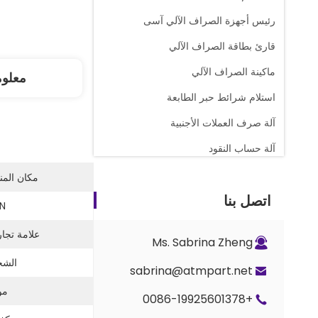
رئيس أجهزة الصراف الآلي آسى
قارئ بطاقة الصراف الآلي
ماكينة الصراف الآلي
معلو
استلام شرائط حبر الطابعة
آلة صرف العملات الأجنبية
آلة حساب النقود
قطع غيار عداد المجد
مكان المن
اتصل بنا
صراف آلي كاسيت نقدي
N:
أجزاء القفل والمفتاح
علامة تجار
Ms. Sabrina Zheng
أجزاء العداد G+D BPS C5
الشح
sabrina@atmpart.net
مو
+0086-19925601378