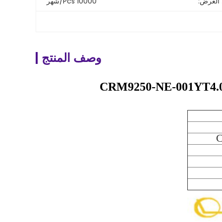
 العرض:
10000 Pcs/شهر
وصف المنتج
C