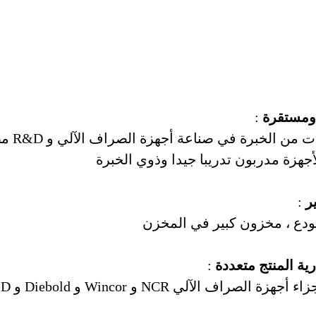
ومستقرة
:
جهزة مدربون تدريبا جيدا وذوي الخبرة
ر
:
ودع ، مخزون كبير في المخزن
رية المنتج متعددة
:
لآلي NCR و Wincor و Diebold و NMD و Hyosung ، إلخ.