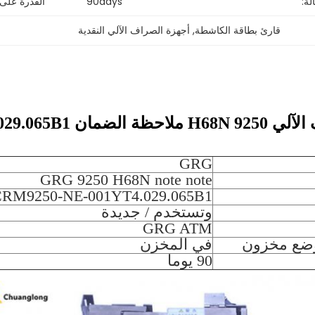
لة:
90days
القدرة على
قارئ بطاقة الكاشطة
, 
أجهزة الصراف الآلي النقدية
CRM9250-NE-001YT4.029.0
GRG
GRG 9250 H68N note note
RM9250-NE-001YT4.029.065B1
وتستخدم / جديدة
GRG ATM
وضع مخزون
في المخزن
90 يوما