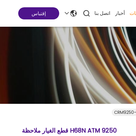
ات
أخبار
اتصل بنا
إقتباس
9250 H68N ATM قطع الغيار ملاحظة