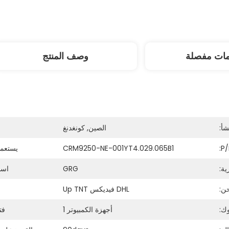
مات مفصلة
وصف المنتج
شأ:
الصين, كونغدنغ
P/
CRM9250-NE-001YT4.029.065B1
يستعمل
ية:
GRG
اسم
ن:
DHL فيديكس Up TNT
ك:
أجهزة الكمبيوتر 1
فت