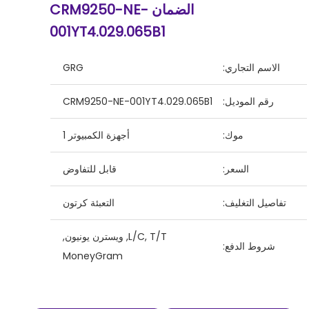
الضمان CRM9250-NE-
001YT4.029.065B1
الاسم التجاري:
GRG
رقم الموديل:
CRM9250-NE-001YT4.029.065B1
موك:
أجهزة الكمبيوتر 1
السعر:
قابل للتفاوض
تفاصيل التغليف:
التعبئة كرتون
L/C, T/T, ويسترن يونيون,
شروط الدفع:
MoneyGram