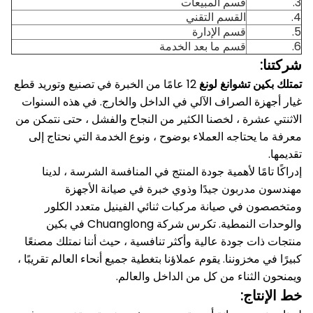
3.
قسم المبيعات
4.
القسم التقني
5.
قسم الإدارة
6.
قسم ما بعد الخدمة
شركتنا:
تمتلك بكين تشوانغ لونغ
12 عامًا من الخبرة في تصنيع وتوريد قطع
غيار أجهزة الصراف الآلي في الداخل والخارج.
في هذه السنوات
الاثنتي عشرة ، لخصنا الكثير من النجاح والفشل ، حتى نتمكن من
معرفة ما يحتاجه العملاء بوضوح ، ونوع الخدمة التي نحتاج إلى
تقديمها.
إدراكًا تامًا لأهمية جودة المنتج في المنافسة الشرسة ، لدينا
مهندسون مدربون جيدًا وذوي خبرة في صيانة الأجهزة
ومتخصصون في صيانة مركبات ثنائي الفينيل متعدد الكلور
والوحدات النمطية.
تكرس شركة Chuanglong في بكين
منتجات ذات جودة عالية وأكثر تنافسية ، حيث أننا نمتلك مصنعًا
كبيرًا في مخزوننا.
يقوم عملاؤنا بتغطية جميع أنحاء العالم تقريبًا ،
ويمنحون الثناء من كل من الداخل والعالم.
خط الإنتاج: