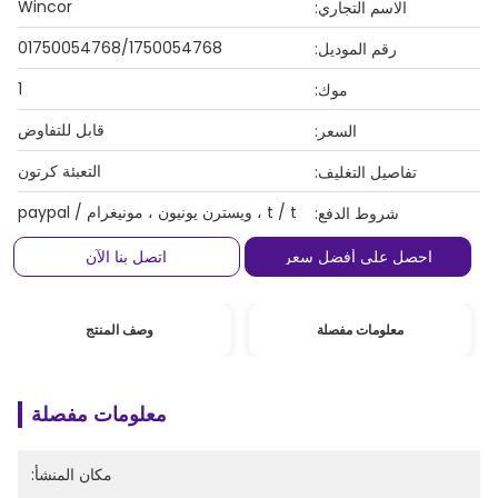
Wincor
الاسم التجاري:
01750054768/1750054768
رقم الموديل:
1
موك:
قابل للتفاوض
السعر:
التعبئة كرتون
تفاصيل التغليف:
t / t ، ويسترن يونيون ، مونيغرام / paypal
شروط الدفع:
احصل على أفضل سعر
اتصل بنا الآن
معلومات مفصلة
وصف المنتج
معلومات مفصلة
مكان المنشأ: