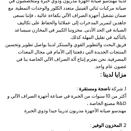
لدينا مهندسو صيانة أجهزة مدربون وذوي خبرة ومتخصصون في
صيانة مركبات ثنائي الفينيل متعدد الكلور والوحدات النمطية.
مع
ضمان تشغيل أجهزة الصراف الآلي بكفاءة عالية ، فإننا نسعى
جاهدين لتمرير المدخرات إلى عملائنا والحفاظ على تكاليف
الصيانة في الحد الأدنى.
مخزوننا الكبير في المخازن سيساعد
بالتأكيد في تقليل المهلة كذلك.
فريق البحث والتطوير القوي والمبتكر لدينا يواصل تطوير وتحسين
المنتجات الجديدة التي دفعتنا إلى الأمام في مجال المعدات
المصرفية.
نحن نعتزم إنتاج آلة الصراف الآلي الخاصة بنا في
غضون عام واحد.
مزايا
لدينا
:
1. شركة
ناضجة ومستقرة
:
أكثر من 10 سنوات من الخبرة في صناعة أجهزة الصراف الآلي و
R&D مصنع الخاصة ،
مهندسو صيانة الأجهزة مدربون تدريبا جيدا وذوي الخبرة
2.
المخزون الوفير
: