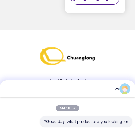
01750110043
وسائل التواصل الاجتماعي
Ivy
الاتصال السريع
10:37 AM
تيل
Good day, what product are you looking for?
86--18138781425-8619925601378