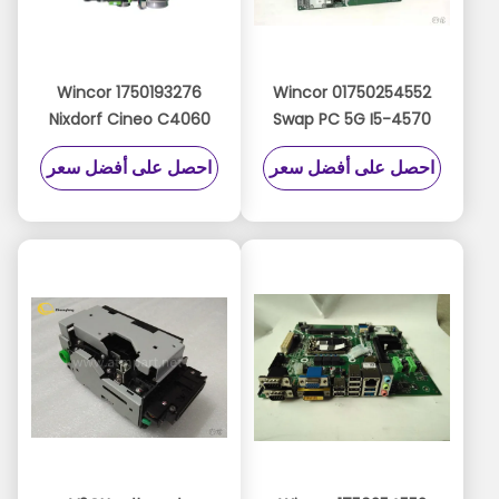
1750193276 Wincor
01750254552 Wincor
Nixdorf Cineo C4060
Swap PC 5G I5-4570
PC AMT ترقية
ATM Parts رأس الوحدة
احصل على أفضل سعر
احصل على أفضل سعر
Windows10 Migration
النمطية دبليو محرك
01750193276
Swap Motherboard
1750293439
1750254552