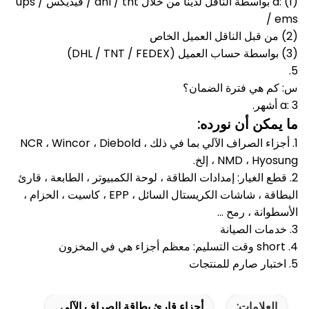
a: (1) بواسطة الناقل لدينا من خلال dhl / tnt / فيديكس / ups
/ ems
(2) من قبل الناقل العميل الخاص
(3) بواسطة حساب العميل (DHL / TNT / FEDEX)
5.
س: كم هي فترة الضمان؟
a: 3 أشهر.
ما يمكن أن نورده:
1. أجزاء الصراف الآلي بما في ذلك NCR ، Wincor ، Diebold ،
NMD ، Hyosung ، إلخ.
2. قطع الغيار: إمدادات الطاقة ، لوحة الكمبيوتر ، الطابعة ، قارئ
البطاقة ، شاشات الكريستال السائل ، EPP ، كاسيت ، الحزام ،
الأسطوانة ، رمح ...
3. خدمات الصيانة
4. short وقت التسليم: معظم أجزاء هي في المخزون
5. اختبار صارم للمنتجات
العلامات:
أجزاء قارئ بطاقة الصراف الآلي