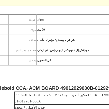
جودة:
ديبولد
موك:
90 يوم
صفقة:
/ تي تي ، ويسترن يونيون ، بايبال
خدمة ما بعد البيع:
دي إتش إل / فيديكس / يو بي إس / تي ان تي
P / N:
في المخزن
ة MIC المتحدث 31-019761-000A
31-019761-000A
جديد الأصلي / مجدد