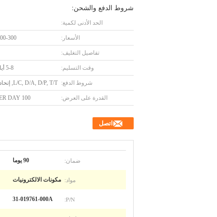
شروط الدفع والشحن:
الحد الأدنى لكمية:
الأسعار:
00-300
تفاصيل التغليف:
وقت التسليم:
5-8 أيام عمل
شروط الدفع:
L/C, D/A, D/P, T/T, إتحاد غربيّ,
القدرة على العرض:
100 PCS PER DAY
اتصل
ضمان:
90 يوما
مواد:
مكونات الالكترونيات
P/N:
31-019761-000A