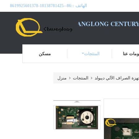
الهاتف ::
86--18138781425-8619925601378
BEIJING CHUANGLONG CENTURY
مات عنا
المنتجات
مسكن
هزة الصراف الآلي ديبولد
المنتجات
منزل