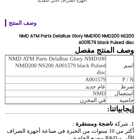
أجهزة الصراف الآلي النقدية
وصف المنتج
NMD ATM Parts DelaRue Glory NMD100 NMD200 NS200
A001579 black Pulsed disc
وصف المنتج مفصل
NMD ATM Parts DelaRue Glory NMD100
اسم
NMD200 NS200 A001579 black Pulsed
disc
A001579
P / N
شرط
عام جديد
استعمال
NMD
خاصية
في المخزن
إيجابياتنا:
1. شركة
ناضجة ومستقرة
:
أكثر من 10 سنوات من الخبرة في صناعة أجهزة الصراف
الآلي و R&D مصنع الخاصة ،