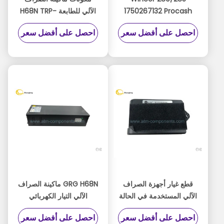
1750267132 Procash
الآلي للطابعة H68N TRP-
280N TP28 (P3 + M1 +
003R Duablity عالية
احصل على أفضل سعر
احصل على أفضل سعر
H2) 80mm استلام
الطابعة 280
01750256248
قطع غيار أجهزة الصراف
GRG H68N ماكينة الصراف
الآلي المستخدمة في الحالة
الآلي التيار الكهربائي
مستعملة H68N PMC-
GPAD431M36-1B
احصل على أفضل سعر
احصل على أفضل سعر
S.0072217 / ATM
OMRON PMC-