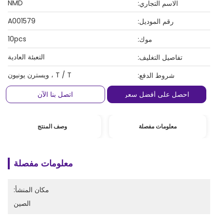
NMD
الاسم التجاري:
A001579
رقم الموديل:
10pcs
موك:
التعبئة العادية
تفاصيل التغليف:
T / T ، ويسترن يونيون
شروط الدفع:
احصل على أفضل سعر
اتصل بنا الآن
معلومات مفصلة
وصف المنتج
معلومات مفصلة
مكان المنشأ:
الصين