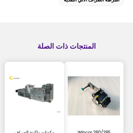
المنتجات ذات الصلة
Wincor 280/285
مكونات ماكينة الصراف