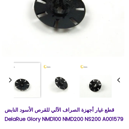
قطع غيار أجهزة الصراف الآلي للقرص الأسود النابض
DelaRue Glory NMD100 NMD200 NS200 A001579