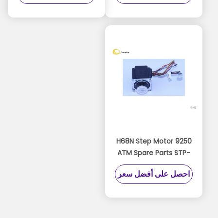
Accessories
001YT2.291.2128
9250 H68N Step Motor
ATM Spare Parts STP-
59D3092 ضمان لمدة ثلاثة
احصل على أفضل سعر
أشهر