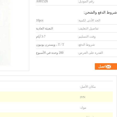
رقم الموديل:
A001526
شروط الدفع والشحن:
الحد الأدنى لكمية:
10pcs
تفاصيل التغليف:
التعبئة العادية
وقت التسليم:
3-7 أيام
شروط الدفع:
T / T ، ويسترن يونيون
القدرة على العرض:
200 وحدة في الأسبوع
اتصل
مكان الأصل:
P/N:
موك: