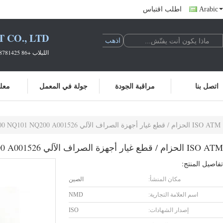
Arabic
اطلب اقتباس
CO., LTD.
اللبلاب +86 18138781425 سابرينا +86 19925601378
اتصل بنا
مراقبة الجودة
جولة في المعمل
معلو
ISO ATM الحزام / قطع غيار أجهزة الصراف الآلي NMD100 NMD200 NQ101 NQ200 A001526
ISO ATM الحزام / قطع غيار أجهزة الصراف الآلي NMD100 NMD200 NQ101 NQ200 A001526
تفاصيل المنتج:
مكان المنشأ:
الصين
اسم العلامة التجارية:
NMD
إصدار الشهادات:
ISO