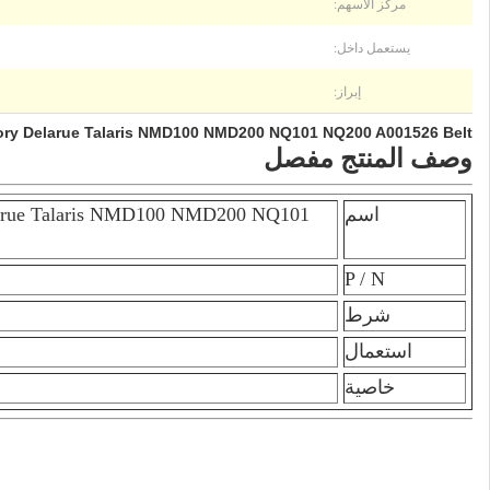
مركز الأسهم:
يستعمل داخل:
إبراز:
ory Delarue Talaris NMD100 NMD200 NQ101 NQ200 A001526 Belt
وصف المنتج مفصل
اسم
arue Talaris NMD100 NMD200 NQ101
P / N
شرط
استعمال
خاصية