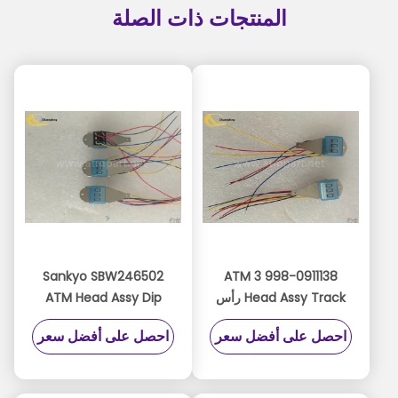
المنتجات ذات الصلة
Sankyo SBW246502
998-0911138 3 ATM
Head Assy Track رأس
ATM Head Assy Dip
قراءة لقارئ DIP CH 1،2،3
القراء TK 1،2،3 قراءة ICM
احصل على أفضل سعر
احصل على أفضل سعر
قراءة 9980911138
330 رأس مغناطيسي
ICM300