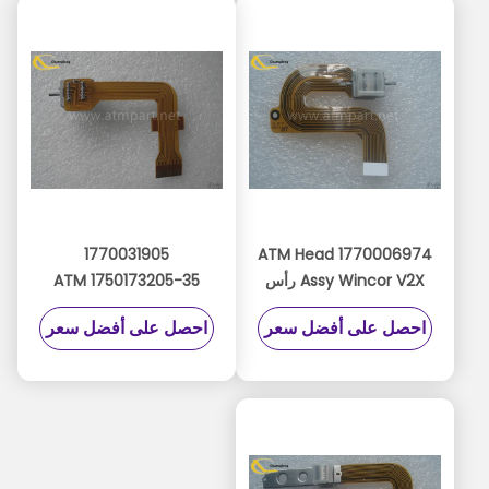
1770031905
1770006974 ATM Head
Assy Wincor V2X رأس
1750173205-35 ATM
مغناطيسي للقراءة
Head Assy Wincor
احصل على أفضل سعر
احصل على أفضل سعر
49997854 4999785-4
V2CU قراءة مغناطيسية
للرأس