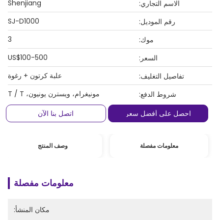
Shenjiang
الاسم التجاري:
SJ-D1000
رقم الموديل:
3
موك:
US$100-500
السعر:
علبة كرتون + رغوة
تفاصيل التغليف:
مونيغرام، ويسترن يونيون، T / T
شروط الدفع:
احصل على أفضل سعر
اتصل بنا الآن
معلومات مفصلة
وصف المنتج
معلومات مفصلة
مكان المنشأ: