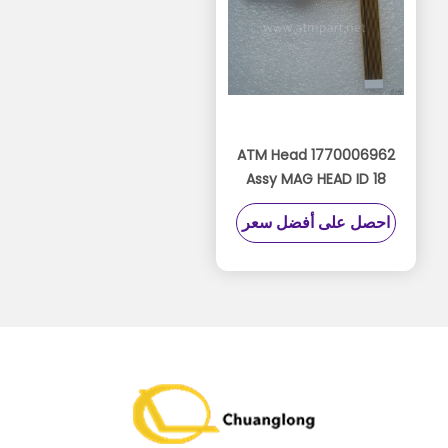
1770006962 ATM Head
Assy MAG HEAD ID 18
01770006962 Wincor
احصل على أفضل سعر
Nixdorf قراءة الرأس