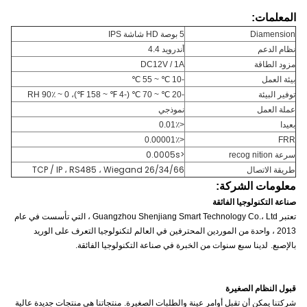
المعلمات:
Diamension
5 بوصة HD شاشة IPS
نظام الدعم
أندرويد 4.4
مزود الطاقة
DC12V / 1A
بيئة العمل
-10 ℃ ~ 55 ℃
توفير البيئة
-20 ℃ ~ 70 ℃ (-4 ℉ ~ 158 ℉)، 0 ~ 90٪ RH
عملة العمل
نموذجي
بعيدا
<0.01٪
<0.00001٪
FRR
سرعة
<0.0005s
recog nition
طريقة الاتصال
TCP / IP ، RS485 ، Wiegand 26/34/66
معلومات الشركة:
صناعة التكنولوجيا الفائقة
تعتبر Guangzhou Shenjiang Smart Technology Co.، Ltd ، التي تأسست في عام
2013 ، واحدة من الموردين المحترفين في العالم لتكنولوجيا التعرف على الوريد
بالإصبع.
لدينا سبع سنوات من الخبرة في صناعة التكنولوجيا الفائقة.
قبول النظام الصغيرة
شركتنا يمكن أن تقبل أوامر عينة والطلبات الصغيرة.
منتجاتنا هي منتجات جديدة عالية