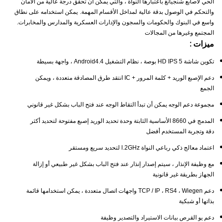
الحي لأصابع شنجيانغ باعتبارها النواة ، والتي يمكن أن تحقق درجة عالية من الأمان
والتحكم في الوصول بدقة عالية لمداخل الأقسام المهمة.
يمكن استخدامه على نطاق
واسع في البنوك والحكومات والسجون والإدارات العسكرية والمدارس والمخابرات.
المجتمع وغيرها من المجالات
ميزات :
تكوين شاشة HD IPS 5 بوصة ، نظام التشغيل Android4.4 ، واجهة بسيطة
دعم الإصبع الوريد + كلمة المرور + IC انتقد طرق المصادقة متعددة ، ويمكن
الجمع
مجموعة دعم الوجه يمكن أن تبدأ التقاط الوجه عند فتح الباب بشكل غير قانوني
المدمج في 8660 الأساسية الثابتة وحدة تحديد الوريد إصبع مفتوحة لتحديد أكثر
دقة وتجربة المستخدم أفضل
اعتماد معالج ذكي رباعي النواة l.2GHz لتحديد سريع ومستقر
مع وظيفة الإنذار ، سيتم إصدار إنذار عند فتح الباب بشكل غير طبيعي أو إزالة
الجهاز بطريقة غير قانونية
دعم TCP / IP ، RS4 ، Wiegen واجهات اتصال متعددة ، يمكن استخدامها قائمة
بذاتها أو شبكية
دعم يو القرص بيانات الاستيراد والتصدير وظيفة