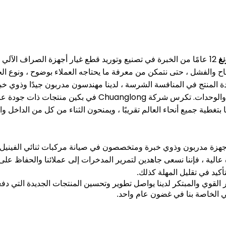
نغ
12 عامًا من الخبرة في تصنيع وتوريد قطع غيار أجهزة الصراف الآلي في الداخل والخارج.
اح والفشل ، حتى نتمكن من معرفة ما يحتاجه العملاء بوضوح ، ونوع الخد
 جودة المنتج في المنافسة الشرسة ، لدينا مهندسون مدربون جيدًا وذو
والوحدات.
تكرس شركة Chuanglong في بكين منتجات ذ
 بتغطية جميع أنحاء العالم تقريبًا ، ويمنحون الثناء من كل من الداخل وال
أجهزة مدربون وذوي خبرة ومتخصصون في صيانة مركبات ثنائي الفينيل م
عالية ، فإننا نسعى جاهدين لتمرير المدخرات إلى عملائنا والحفاظ على 
كيد في تقليل المهلة كذلك.
القوي والمبتكر لدينا يواصل تطوير وتحسين المنتجات الجديدة التي دفع
لي الخاصة بنا في غضون عام واحد.