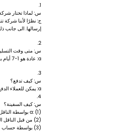
1.
س: لماذا تختار شركة
ج: نظرًا لأننا شركة 
إرسالها.
الى جانب ذلك 
2.
س: متى وقت التسل
a: عادة هو 1-7 أيام بعد الدفع.
3.
س: كيف تدفع؟
a: يمكن للعملاء الدفع لنا عن طريق تحويل الأموال إلى حسابنا المصرفي الشركة (t / t) ، ويسترن يونيون ، خدمة الضمان ، alipay ، paypal.
4.
س: كيف السفينة؟
a: (1) بواسطة الناقل لدينا من خلال dhl / tnt / فيديكس / ups / ems
(2) من قبل الناقل العميل الخاص
(3) بواسطة حساب العميل (DHL / TNT / FEDEX)