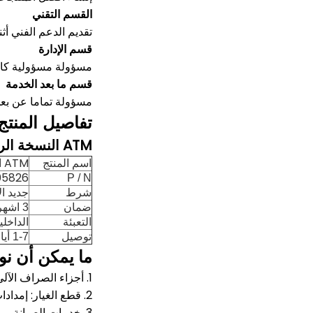
القسم التقني
تقديم الدعم الفني أثن
قسم الإدارة
مسؤولة مسؤولية كام
قسم ما بعد الخدمة
مسؤولة تماما عن بعد
تفاصيل المنتج
ATM النسخة الروسية لوحة المفاتيح Wincor EPP V5 دبوس وسادة
ATM النسخة الروسية لوحة المفاتيح Wincor EPP V5 دبوس وسادة
اسم المنتج
05826
P / N
شرط
جديد ا
ضمان
3 اشهر
التعبئة
الداخل
توصيل
1-7 أيام بعد الدفع
ما يمكن أن نو
1. أجزاء الصراف الآلي بما في ذلك NCR ، Wincor ، Diebold ، NMD ، Hyosung ، إلخ.
2. قطع الغيار: إمدادات الطاقة ، لوحة الكمبيوتر ، الطابعة ، قارئ البطاقة ، LCD ، EPP ، كاسيت ، الحزام ، الأسطوانة ، العمود ...
3. خدمات الصيانة