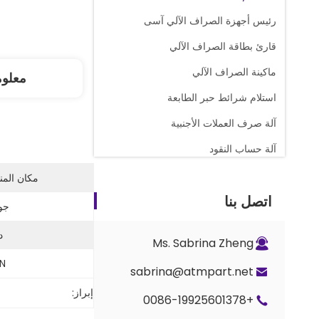
رئيس أجهزة الصراف الآلي آسى
قارئ بطاقة الصراف الآلي
ماكينة الصراف الآلي
معلو
استلام شرائط حبر الطابعة
آلة صرف العملات الأجنبية
آلة حساب النقود
قطع غيار عداد المجد
مكان المن
اتصل بنا
صراف آلي كاسيت نقدي
جود
أجزاء القفل والمفتاح
د
Ms. Sabrina Zheng
أجزاء العداد G+D BPS C5
N:
sabrina@atmpart.net
إبراز:
+0086-19925601378