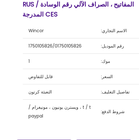
المفاتيح ، الصراف الآلي رقم الوسادة RUS /
CES المدرجة
الاسم التجاري:
Wincor
رقم الموديل:
1750105826/01750105826
موك:
1
السعر:
قابل للتفاوض
تفاصيل التغليف:
التعبئة كرتون
t / t ، ويسترن يونيون ، مونيغرام /
شروط الدفع:
paypal