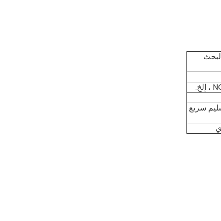
البحث
خ.
ليم سريع
ي