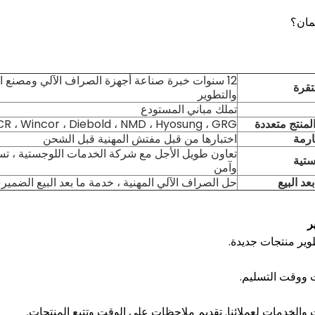
مان؟
12 سنوات خبرة صناعة أجهزة الصراف الآلي ومصنع 
قرة
والتطوير
تملك مباني المستودع
المنتج متعددة
NCR ، Wincor ، Diebold ، NMD ، Hyosung ، GRG ، إل
ارمة
اختبارها من قبل مفتش المهنية قبل الشحن
تعاون طويل الأجل مع شركة الخدمات اللوجستية ، تس
ستية
وآمن
د البيع
حل الصراف الآلي المهنية ، خدمة ما بعد البيع الضمير
ر
ير منتجات جديدة.
 ووقت التسليم.
والخدمات لعملائنا.
تقديم ملاحظات على الوقت وتتبع المنتجات.