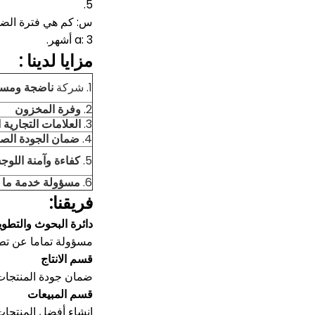
5.
س: كم هي فترة الض
a: 3 أشهر.
مزايا لدينا
:
1. شركة
ناضجة ومست
2.
وفرة المخزون
3.
العلامات التجارية 
4.
ضمان الجودة الص
5.
كفاءة وآمنة اللوج
6.
مسؤولة خدمة ما بع
فريقنا:
دائرة البحوث والتطوي
مسؤولة تماما عن تطو
قسم الانتاج
ضمان جودة المنتجات
قسم المبيعات
إنشاء أفضل المنتجات 