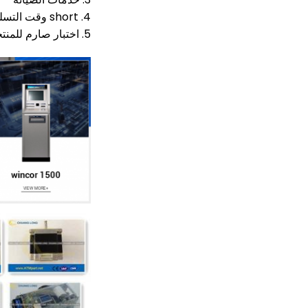
4. short وقت التسليم: معظم أجزاء هي في المخزون
5. اختبار صارم للمنتجات