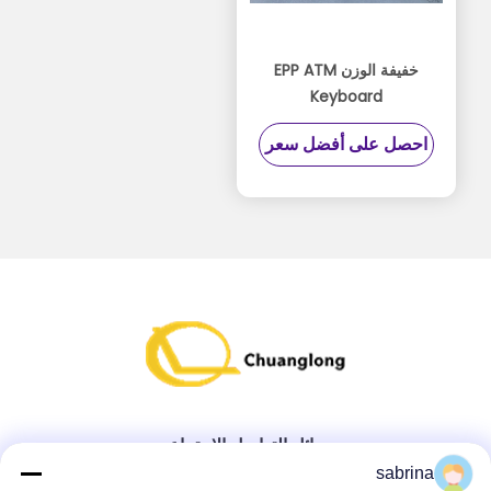
خفيفة الوزن EPP ATM
Keyboard
01750105836/01750105836
احصل على أفضل سعر
P / N سهلة الاستخدام
وسائل التواصل الاجتماعي
sabrina