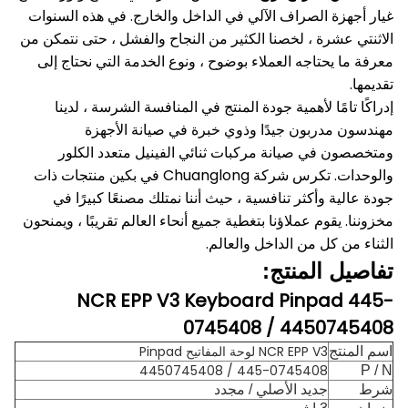
غيار أجهزة الصراف الآلي في الداخل والخارج.
في هذه السنوات
الاثنتي عشرة ، لخصنا الكثير من النجاح والفشل ، حتى نتمكن من
معرفة ما يحتاجه العملاء بوضوح ، ونوع الخدمة التي نحتاج إلى
تقديمها.
إدراكًا تامًا لأهمية جودة المنتج في المنافسة الشرسة ، لدينا
مهندسون مدربون جيدًا وذوي خبرة في صيانة الأجهزة
ومتخصصون في صيانة مركبات ثنائي الفينيل متعدد الكلور
والوحدات.
تكرس شركة Chuanglong في بكين منتجات ذات
جودة عالية وأكثر تنافسية ، حيث أننا نمتلك مصنعًا كبيرًا في
مخزوننا.
يقوم عملاؤنا بتغطية جميع أنحاء العالم تقريبًا ، ويمنحون
الثناء من كل من الداخل والعالم.
تفاصيل المنتج:
NCR EPP V3 Keyboard Pinpad 445-
0745408 / 4450745408
NCR EPP V3 لوحة المفاتيح Pinpad
اسم المنتج
445-0745408 / 4450745408
P / N
شرط
جديد الأصلي / مجدد