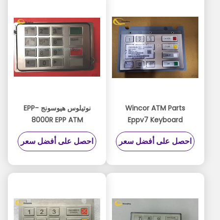
Wincor ATM Parts
نوتيلوس هيوسونج EPP-
8000R EPP ATM
Eppv7 Keyboard
Keypad 7130020100
Wincor EPPV7
احصل على أفضل سعر
احصل على أفضل سعر
01750255914/1750255914
ATM استبدال قطع الغيار
EPP