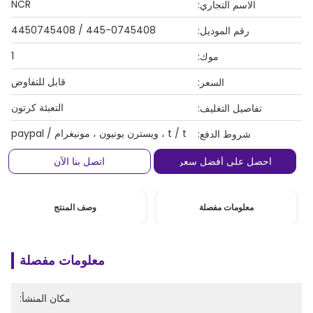
NCR
الاسم التجاري:
445-0745408 / 4450745408
رقم الموديل:
1
موك:
قابل للتفاوض
السعر:
التعبئة كرتون
تفاصيل التغليف:
t / t ، ويسترن يونيون ، مونيغرام / paypal
شروط الدفع:
احصل على أفضل سعر
اتصل بنا الآن
معلومات مفصلة
وصف المنتج
معلومات مفصلة
مكان المنشأ: