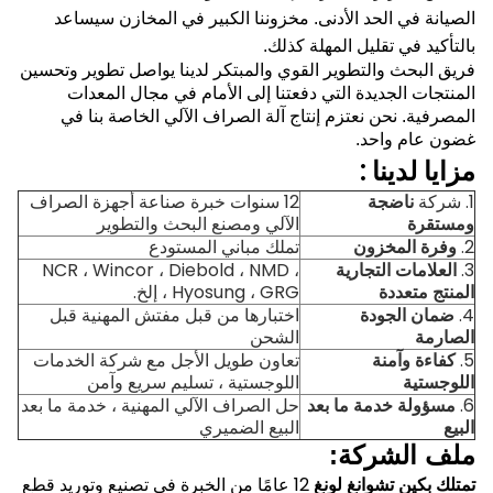
الصيانة في الحد الأدنى.
مخزوننا الكبير في المخازن سيساعد
بالتأكيد في تقليل المهلة كذلك.
فريق البحث والتطوير القوي والمبتكر لدينا يواصل تطوير وتحسين
المنتجات الجديدة التي دفعتنا إلى الأمام في مجال المعدات
المصرفية.
نحن نعتزم إنتاج آلة الصراف الآلي الخاصة بنا في
غضون عام واحد.
مزايا لدينا
:
1. شركة
ناضجة
12 سنوات خبرة صناعة أجهزة الصراف
ومستقرة
الآلي ومصنع البحث والتطوير
2.
وفرة المخزون
تملك مباني المستودع
3.
العلامات التجارية
NCR ، Wincor ، Diebold ، NMD ،
المنتج متعددة
Hyosung ، GRG ، إلخ.
4.
ضمان الجودة
اختبارها من قبل مفتش المهنية قبل
الصارمة
الشحن
5.
كفاءة وآمنة
تعاون طويل الأجل مع شركة الخدمات
اللوجستية
اللوجستية ، تسليم سريع وآمن
6.
مسؤولة خدمة ما بعد
حل الصراف الآلي المهنية ، خدمة ما بعد
البيع
البيع الضميري
ملف الشركة:
تمتلك بكين تشوانغ لونغ
12 عامًا من الخبرة في تصنيع وتوريد قطع