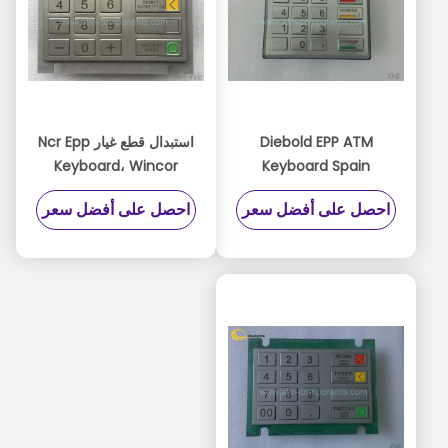
Diebold EPP ATM
استبدال قطع غيار Ncr Epp
Keyboard، Wincor
Keyboard Spain
1750132043 Bank
Version 49 - 216681 -
احصل على أفضل سعر
احصل على أفضل سعر
Machine Keypad
726A / 49 - 216681 -
764E Model