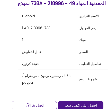
المعدنية المواد 49 - 218996 - 738A نموذج
الاسم التجاري:
Diebold
رقم الموديل:
49-218996-738 أ
موك:
1
السعر:
قابل للتفاوض
تفاصيل التغليف:
التعبئة كرتون
t / t ، ويسترن يونيون ، مونيغرام /
شروط الدفع:
paypal
اتصل بنا الآن
احصل على أفضل سعر