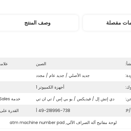
مات مفصلة
وصف المنتج
شأ:
الصين
علامة
ة:
جديد الأصلي / جديد عام / مجدد
ك:
أجهزة الكمبيوتر 1
ن:
دي إتش إل / فيديكس / يو بي إس / تي ان تي
خدمة After-Sales:
P/
49-218996-738 أ
القدرة على
لوحة مفاتيح آلة الصراف الآلي
, 
atm machine number pad