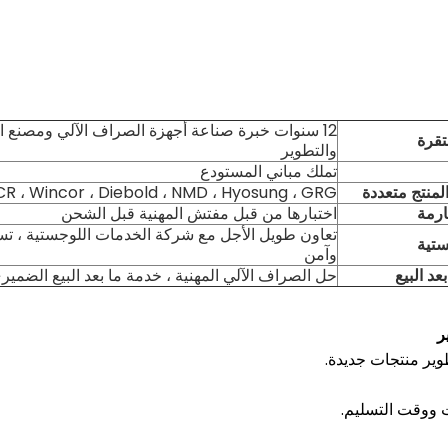
12 سنوات خبرة صناعة أجهزة الصراف الآلي ومصنع 
قرة
والتطوير
تملك مباني المستودع
المنتج متعددة
NCR ، Wincor ، Diebold ، NMD ، Hyosung ، GRG ، إل
ارمة
اختبارها من قبل مفتش المهنية قبل الشحن
تعاون طويل الأجل مع شركة الخدمات اللوجستية ، تس
ستية
وآمن
د البيع
حل الصراف الآلي المهنية ، خدمة ما بعد البيع الضمير
ر
ير منتجات جديدة.
 ووقت التسليم.