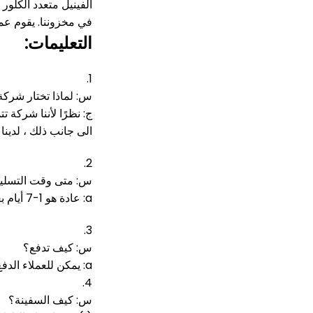
الفينيل متعدد الكلور
في مخزوننا.
يقوم عمل
التعليمات:
1.
س: لماذا تختار شركة
ج: نظرًا لأننا شركة ت
الى جانب ذلك ، لدينا 
2.
س: متى وقت التسل
a: عادة هو 1-7 أيام بعد الدفع.
3.
س: كيف تدفع؟
a: يمكن للعملاء الدفع لنا عن طريق تحويل الأموال إلى حسابنا المصرفي الشركة (t / t) ، ويسترن يونيون ، خدمة الضمان ، alipay ، paypal.
4.
س: كيف السفينة؟