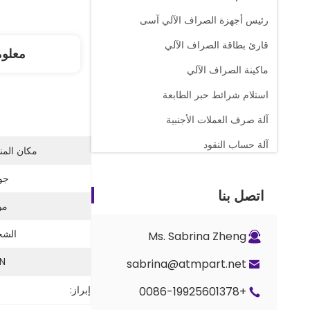
رئيس أجهزة الصراف الآلي آسى
قارئ بطاقة الصراف الآلي
معلو
ماكينة الصراف الآلي
استلام شرائط حبر الطابعة
آلة صرف العملات الأجنبية
آلة حساب النقود
مكان المن
قطع غيار عداد المجد
جود
اتصل بنا
صراف آلي كاسيت نقدي
مو
أجزاء القفل والمفتاح
الشح
Ms. Sabrina Zheng
أجزاء العداد G+D BPS C5
N:
sabrina@atmpart.net
إبراز:
+0086-19925601378