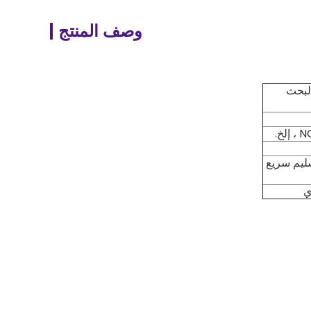
وصف المنتج
البحث
خ.
ليم سريع
ي