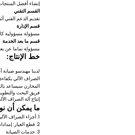
إنشاء أفضل المنتجات 
القسم التقني
تقديم الدعم الفني أثن
قسم الإدارة
مسؤولة مسؤولية كام
قسم ما بعد الخدمة
مسؤولة تماما عن بعد
خط الإنتاج:
لدينا مهندسو صيانة 
الصراف الآلي بكفاءة 
المخازن سيساعد بالتأ
فريق البحث والتطوير 
إنتاج آلة الصراف الآ
ما يمكن أن نو
1. أجزاء الصراف الآلي بما في ذلك NCR ، Wincor ، Diebold ، NMD ، Hyosung ، إلخ.
2. قطع الغيار: إمدادات الطاقة ، لوحة الكمبيوتر ، الطابعة ، قارئ البطاقة ، شاشات الكريستال السائل ، EPP ، كاسيت ، الحزام ، الأسطوانة ، رمح ...
3. خدمات الصيانة