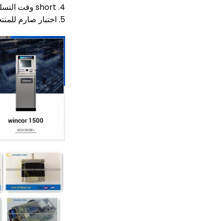
4. short وقت التسليم: معظم أجزاء هي في المخزون
5. اختبار صارم للمنتجات