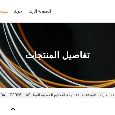
الصفحة الرئيسية
حولنا
المنتج
تفاصيل المنتجات
ازاخستانية EPP ATM لوحة المفاتيح المعدنية المواد 49 - 218996 - 738A نموذج