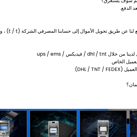
يم سوف يستغرق؟
مان؟