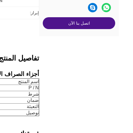
N:
إبراز:
اتصل بنا الآن
تفاصيل المنتج
أجزاء الصراف الآلي 19-3498
اسم المنتج
P / N
شرط
ضمان
التعبئة
توصيل