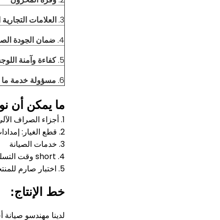
3.
العلامات التجارية 
4.
ضمان الجودة الص
5.
كفاءة وآمنة اللوج
6.
مسؤولة خدمة ما بع
ما يمكن أن نو
1. أجزاء الصراف الآلي بما في ذلك NCR ، Wincor ، Diebold ، NMD ، Hyosung ، إلخ.
2. قطع الغيار: إمدادات الطاقة ، لوحة الكمبيوتر ، الطابعة ، قارئ البطاقة ، LCD ، EPP ، كاسيت ، الحزام ، الأسطوانة ، العمود ...
3. خدمات الصيانة
4. short وقت التسليم: معظم أجزاء هي في المخزون
5. اختبار صارم للمنتجات
خط الإنتاج:
لدينا مهندسو صيانة 