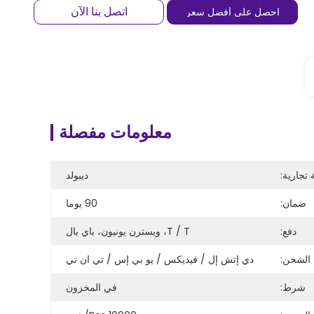
اتصل بنا الآن
احصل على أفضل سعر
معلومات مفصلة
 تجارية:
ديبولد
ضمان:
90 يوما
دفع:
T / T، ويسترن يونيون، باي بال
الشحن:
دي إتش إل / فيديكس / يو بي إس / تي ان تي
شرط:
في المخزون