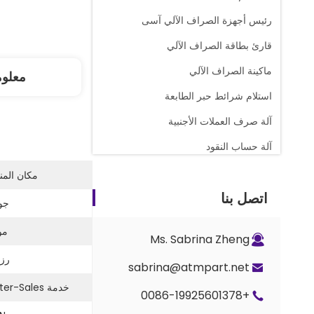
رئيس أجهزة الصراف الآلي آسى
قارئ بطاقة الصراف الآلي
ماكينة الصراف الآلي
معلو
استلام شرائط حبر الطابعة
آلة صرف العملات الأجنبية
آلة حساب النقود
قطع غيار عداد المجد
مكان المن
اتصل بنا
صراف آلي كاسيت نقدي
جود
أجزاء القفل والمفتاح
مو
Ms. Sabrina Zheng
أجزاء العداد G+D BPS C5
رزم
sabrina@atmpart.net
خدمة After-Sales:
+0086-19925601378