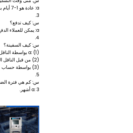
س: متى وقت التسل
a: عادة هو 1-7 أيام بعد الدفع.
3.
س: كيف تدفع؟
a: يمكن للعملاء الدفع لنا عن طريق تحويل الأموال إلى حسابنا المصرفي الشركة (t / t) ، ويسترن يونيون ، خدمة الضمان ، alipay ، paypal.
4.
س: كيف السفينة؟
a: (1) بواسطة الناقل لدينا من خلال dhl / tnt / فيديكس / ups / ems
(2) من قبل الناقل العميل الخاص
(3) بواسطة حساب العميل (DHL / TNT / FEDEX)
5.
س: كم هي فترة الض
a: 3 أشهر.