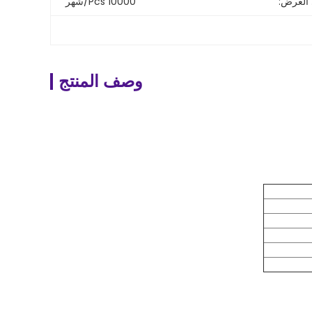
 العرض:
10000 Pcs/شهر
وصف المنتج