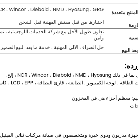
NCR ، Wincor ، Diebold ، NMD ، Hyosung ، GRG ، إل
المنتج متعددة
اختبارها من قبل مفتش المهنية قبل الشحن
ارمة
تعاون طويل الأجل مع شركة الخدمات اللوجستية ، تس
ستية
وآمن
حل الصراف الآلي المهنية ، خدمة ما بعد البيع الضمير
د البيع
رده:
أجهزة مدربون وذوي خبرة ومتخصصون في صيانة مركبات ثنائي الفينيل م