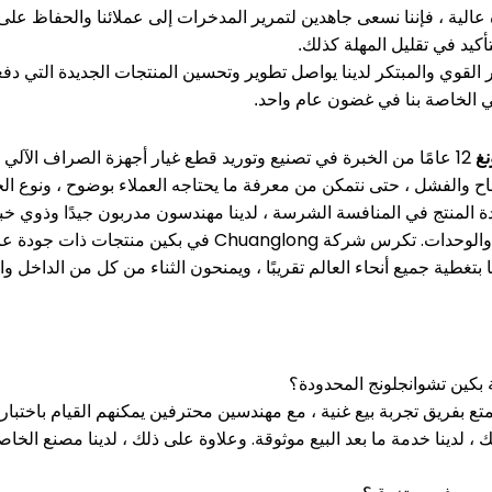
عالية ، فإننا نسعى جاهدين لتمرير المدخرات إلى عملائنا والحفاظ على 
كيد في تقليل المهلة كذلك.
القوي والمبتكر لدينا يواصل تطوير وتحسين المنتجات الجديدة التي دفع
لي الخاصة بنا في غضون عام واحد.
نغ
12 عامًا من الخبرة في تصنيع وتوريد قطع غيار أجهزة الصراف الآلي في الداخل والخارج.
اح والفشل ، حتى نتمكن من معرفة ما يحتاجه العملاء بوضوح ، ونوع الخد
 جودة المنتج في المنافسة الشرسة ، لدينا مهندسون مدربون جيدًا وذو
والوحدات.
تكرس شركة Chuanglong في بكين منتجات ذ
 بتغطية جميع أنحاء العالم تقريبًا ، ويمنحون الثناء من كل من الداخل وال
 بكين تشوانجلونج المحدودة؟
تتمتع بفريق تجربة بيع غنية ، مع مهندسين محترفين يمكنهم القيام باختبا
، لدينا خدمة ما بعد البيع موثوقة.
وعلاوة على ذلك ، لدينا مصنع الخاصة 