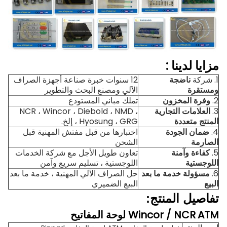
مزايا لدينا
:
1. شركة
ناضجة
12 سنوات خبرة صناعة أجهزة الصراف
ومستقرة
الآلي ومصنع البحث والتطوير
2.
وفرة المخزون
تملك مباني المستودع
3.
العلامات التجارية
NCR ، Wincor ، Diebold ، NMD ،
المنتج متعددة
Hyosung ، GRG ، إلخ.
4.
ضمان الجودة
اختبارها من قبل مفتش المهنية قبل
الصارمة
الشحن
5.
كفاءة وآمنة
تعاون طويل الأجل مع شركة الخدمات
اللوجستية
اللوجستية ، تسليم سريع وآمن
6.
مسؤولة خدمة ما بعد
حل الصراف الآلي المهنية ، خدمة ما بعد
البيع
البيع الضميري
تفاصيل المنتج:
ATM لوحة المفاتيح
Wincor / NCR