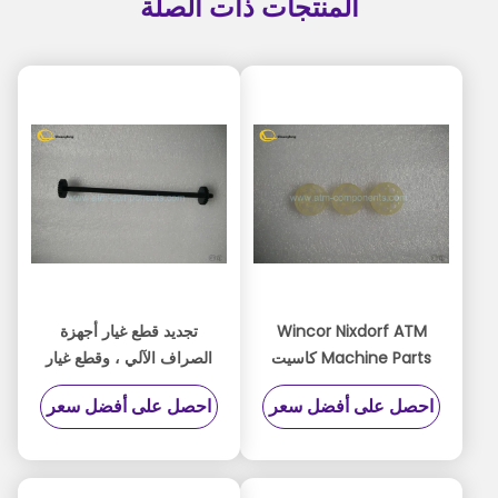
المنتجات ذات الصلة
Wincor Nixdorf ATM
تجديد قطع غيار أجهزة
Machine Parts كاسيت
الصراف الآلي ، وقطع غيار
CMD مؤشر الجزء
الآلات من أجهزة الصراف
احصل على أفضل سعر
احصل على أفضل سعر
1750056651 - 14 نموذج
الآلي 1750056651 - 12 ف
/ ن