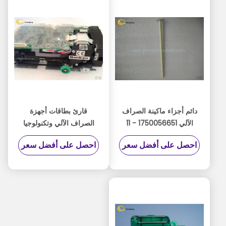
دائم أجزاء ماكينة الصراف
قارئ بطاقات أجهزة
الآلي 1750056651 - 11
الصراف الآلي وتكنولوجيا
نموذج سهل الاستخدام
المعلومات والاتصالات من
احصل على أفضل سعر
احصل على أفضل سعر
مخصص الحجم
Kiosk ، طراز Sankyo Ncr
Spare Parts 3K7 -
3R6940