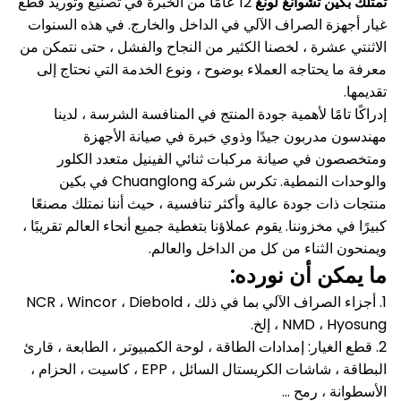
تمتلك بكين تشوانغ لونغ
12 عامًا من الخبرة في تصنيع وتوريد قطع
غيار أجهزة الصراف الآلي في الداخل والخارج.
في هذه السنوات
الاثنتي عشرة ، لخصنا الكثير من النجاح والفشل ، حتى نتمكن من
معرفة ما يحتاجه العملاء بوضوح ، ونوع الخدمة التي نحتاج إلى
تقديمها.
إدراكًا تامًا لأهمية جودة المنتج في المنافسة الشرسة ، لدينا
مهندسون مدربون جيدًا وذوي خبرة في صيانة الأجهزة
ومتخصصون في صيانة مركبات ثنائي الفينيل متعدد الكلور
والوحدات النمطية.
تكرس شركة Chuanglong في بكين
منتجات ذات جودة عالية وأكثر تنافسية ، حيث أننا نمتلك مصنعًا
كبيرًا في مخزوننا.
يقوم عملاؤنا بتغطية جميع أنحاء العالم تقريبًا ،
ويمنحون الثناء من كل من الداخل والعالم.
ما يمكن أن نورده:
1. أجزاء الصراف الآلي بما في ذلك NCR ، Wincor ، Diebold ،
NMD ، Hyosung ، إلخ.
2. قطع الغيار: إمدادات الطاقة ، لوحة الكمبيوتر ، الطابعة ، قارئ
البطاقة ، شاشات الكريستال السائل ، EPP ، كاسيت ، الحزام ،
الأسطوانة ، رمح ...