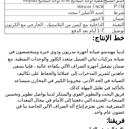
تغطية لوحة المفاتيح ATM لوحة المفاتيح Pinpad
اسم المنتج
Wincor / NCR
P / N
شرط
جديد الأصلي / مجدد
ضمان
3 اشهر
التعبئة
الداخلية مع كيس من البلاستيك ، الخارجي مع الكرتون
توصيل
1-7 أيام بعد الدفع
خط الإنتاج:
لدينا مهندسو صيانة أجهزة مدربون وذوي خبرة ومتخصصون في
صيانة مركبات ثنائي الفينيل متعدد الكلور والوحدات النمطية.
مع
ضمان تشغيل أجهزة الصراف الآلي بكفاءة عالية ، فإننا نسعى
جاهدين لتمرير المدخرات إلى عملائنا والحفاظ على تكاليف
الصيانة في الحد الأدنى.
مخزوننا الكبير في المخازن سيساعد
بالتأكيد في تقليل المهلة كذلك.
فريق البحث والتطوير القوي والمبتكر لدينا يواصل تطوير وتحسين
المنتجات الجديدة التي دفعتنا إلى الأمام في مجال المعدات
المصرفية.
نحن نعتزم إنتاج آلة الصراف الآلي الخاصة بنا في
غضون عام واحد.
فريقنا: