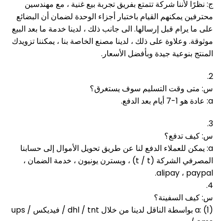
ج: نظرًا لأننا شركة تتمتع بفريق تجربة بيع غنية ، مع مهندسين
محترفين يمكنهم القيام باختبار أجزاء الوحدة لضمان أن البضائع
على ما يرام قبل إرسالها.
الى جانب ذلك ، لدينا خدمة ما بعد البيع
موثوقة.
وعلاوة على ذلك ، لدينا مصنع الخاصة بنا ، يمكننا تزويدك
المنتج بنوعية جيدة وبأفضل الأسعار.
2.
س: متى وقت التسليم سوف يستغرق؟
a: عادة هو 1-7 أيام بعد الدفع.
3.
س: كيف تدفع؟
a: يمكن للعملاء الدفع لنا عن طريق تحويل الأموال إلى حسابنا
المصرفي الشركة (t / t) ، ويسترن يونيون ، خدمة الضمان ،
alipay ، paypal.
4.
س: كيف السفينة؟
a: (1) بواسطة الناقل لدينا من خلال dhl / tnt / فيديكس / ups