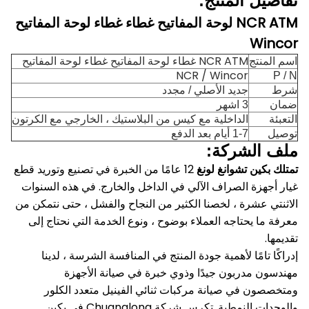
تفاصيل المنتج:
NCR ATM لوحة المفاتيح غطاء غطاء لوحة المفاتيح
Wincor
NCR ATM غطاء لوحة المفاتيح غطاء لوحة المفاتيح
اسم المنتج
NCR / Wincor
P / N
شرط
جديد الأصلي / مجدد
ضمان
3 اشهر
التعبئة
الداخلية مع كيس من البلاستيك ، الخارجي مع الكرتون
توصيل
1-7 أيام بعد الدفع
ملف الشركة:
تمتلك بكين تشوانغ لونغ
12 عامًا من الخبرة في تصنيع وتوريد قطع
غيار أجهزة الصراف الآلي في الداخل والخارج.
في هذه السنوات
الاثنتي عشرة ، لخصنا الكثير من النجاح والفشل ، حتى نتمكن من
معرفة ما يحتاجه العملاء بوضوح ، ونوع الخدمة التي نحتاج إلى
تقديمها.
إدراكًا تامًا لأهمية جودة المنتج في المنافسة الشرسة ، لدينا
مهندسون مدربون جيدًا وذوي خبرة في صيانة الأجهزة
ومتخصصون في صيانة مركبات ثنائي الفينيل متعدد الكلور
والوحدات النمطية.
تكرس شركة Chuanglong في بكين