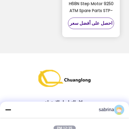
9250 H68N Step Motor
ATM Spare Parts STP-
59D3092 ضمان لمدة ثلاثة
احصل على أفضل سعر
أشهر
وسائل التواصل الاجتماعي
sabrina
الاتصال السريع
12:35 PM