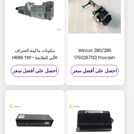
Wincor 280/285
مكونات ماكينة الصراف
1750267132 Procash
الآلي للطابعة H68N TRP-
280N TP28 (P3 + M1 +
003R Duablity عالية
احصل على أفضل سعر
احصل على أفضل سعر
H2) 80mm استلام
الطابعة 280
01750256248