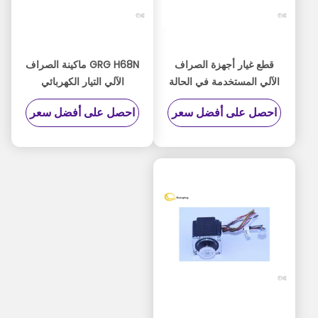
قطع غيار أجهزة الصراف
GRG H68N ماكينة الصراف
الآلي المستخدمة في الحالة
الآلي التيار الكهربائي
مستعملة H68N PMC-
GPAD431M36-1B
احصل على أفضل سعر
احصل على أفضل سعر
S.0072217 / ATM
OMRON PMC-
Accessories
001YT2.291.2128