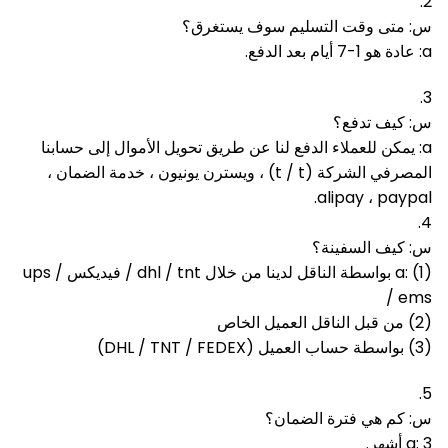
2.
س: متى وقت التسليم سوف يستغرق؟
a: عادة هو 1-7 أيام بعد الدفع.
3.
س: كيف تدفع؟
a: يمكن للعملاء الدفع لنا عن طريق تحويل الأموال إلى حسابنا
المصرفي الشركة (t / t) ، ويسترن يونيون ، خدمة الضمان ،
alipay ، paypal.
4.
س: كيف السفينة؟
a: (1) بواسطة الناقل لدينا من خلال dhl / tnt / فيديكس / ups
/ ems
(2) من قبل الناقل العميل الخاص
(3) بواسطة حساب العميل (DHL / TNT / FEDEX)
5.
س: كم هي فترة الضمان؟
a: 3 أشهر.