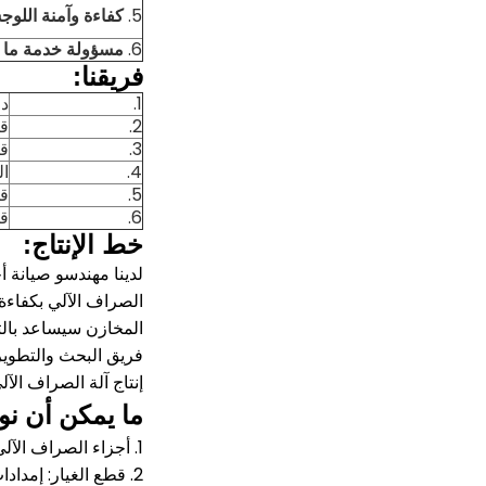
5.
كفاءة وآمنة اللوج
6.
مسؤولة خدمة ما بع
فريقنا:
1.
دا
2.
قس
3.
قس
4.
ال
5.
قس
6.
قس
خط الإنتاج:
لدينا مهندسو صيانة 
الصراف الآلي بكفاءة 
المخازن سيساعد بالتأ
فريق البحث والتطوير 
إنتاج آلة الصراف الآ
ما يمكن أن نو
1. أجزاء الصراف الآلي بما في ذلك NCR ، Wincor ، Diebold ، NMD ، Hyosung ، إلخ.
2. قطع الغيار: إمدادات الطاقة ، لوحة الكمبيوتر ، الطابعة ، قارئ البطاقة ، شاشات الكريستال السائل ، EPP ، كاسيت ، الحزام ، الأسطوانة ، رمح ...