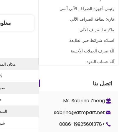
رئيس أجهزة الصراف الآلي آسى
قارئ بطاقة الصراف الآلي
معلو
ماكينة الصراف الآلي
استلام شرائط حبر الطابعة
آلة صرف العملات الأجنبية
آلة حساب النقود
مكان المن
قطع غيار عداد المجد
N:
اتصل بنا
صراف آلي كاسيت نقدي
ضما
أجزاء القفل والمفتاح
د
Ms. Sabrina Zheng
أجزاء العداد G+D BPS C5
الشح
sabrina@atmpart.net
شر
+0086-19925601378