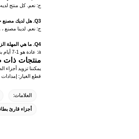
ج: نعم.
كل منتج لديه ضم
Q3.
هل لديك مصنع 
ج: نعم.
لدينا مصنع ، 
Q4.
ما هي المهلة الز
a: عادة هو 1-7 أيام بعد الدفع.
منتجات ذات ص
يمكننا تزويد أجزاء الصراف الآلي بما في ذل
قطع الغيار: إمدادات الطاقة ، 
العلامات:
أجزاء قارئ بطاق