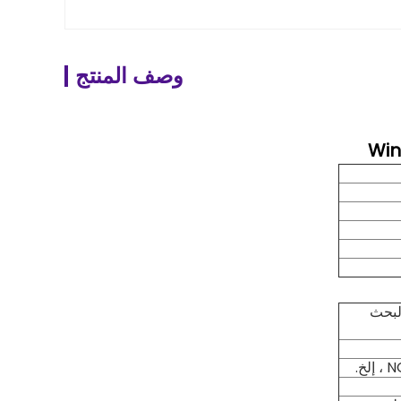
وصف المنتج
لبحث
خ.