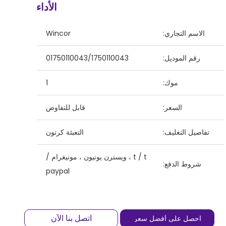
الأداء
الاسم التجاري:
Wincor
رقم الموديل:
01750110043/1750110043
موك:
1
السعر:
قابل للتفاوض
تفاصيل التغليف:
التعبئة كرتون
t / t ، ويسترن يونيون ، مونيغرام /
شروط الدفع:
paypal
اتصل بنا الآن
احصل على أفضل سعر