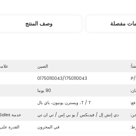
مات مفصلة
وصف المنتج
شأ:
الصين
علامة
01750110043/1750110043
P/
ن:
90 يوما
فع:
T / T، ويسترن يونيون، باي بال
ن:
دي إتش إل / فيديكس / يو بي إس / تي ان تي
خدمة After-Sales:
ط:
في المخزون
القدرة على