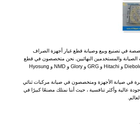
ات متخصصة في تصنيع وبيع وصيانة قطع غيار أجهزة الصراف
نحن متخصصون في قطع
غيار الماكينات وأجهزة الصراف الآلي التي تغطي جميع ماركات NCR و Wincor Nixdorf و Diebold و Hitachi و GRG و Glory و NMD و Hyosung
ي خبرة في صيانة الأجهزة ومتخصصون في صيانة مركبات ثنائي
 منتجات ذات جودة عالية وأكثر تنافسية ، حيث أننا نمتلك مصنعًا كبيرًا في
لعالم.