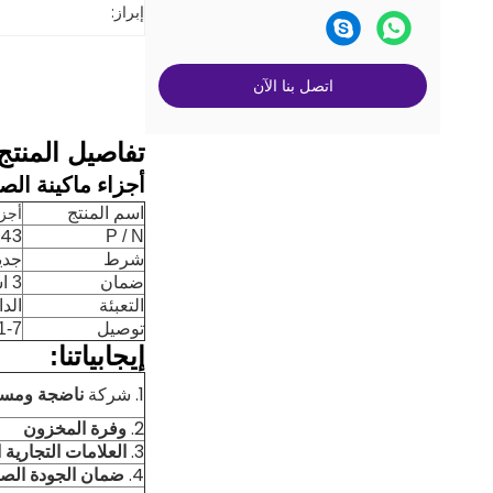
إبراز:
اتصل بنا الآن
تفاصيل المنتج
أجزاء ماكينة الصراف الآلي r 01750110043
أجزاء آل
اسم المنتج
043
P / N
شرط
جدي
ضمان
3 اشهر
التعبئة
الد
توصيل
1-7 أيام بعد الد
إيجابياتنا:
1. شركة
ناضجة ومست
2.
وفرة المخزون
3.
العلامات التجارية 
4.
ضمان الجودة الص