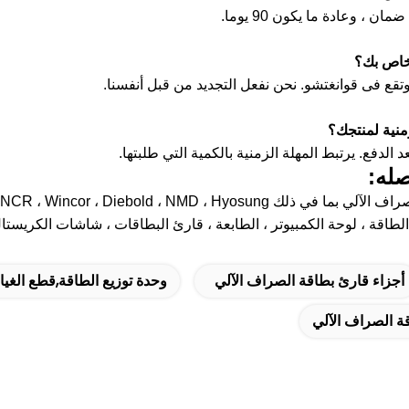
ان ، وعادة ما يكون 90 يوما.
خاص بك؟
وتقع فى قوانغتشو.
نحن نفعل التجديد من قبل أنفسنا.
منية لمنتجك؟
يرتبط المهلة الزمنية بالكمية التي طلبتها.
له:
ك NCR ، Wincor ، Diebold ، NMD ، Hyosung ، إلخ.
لوحة الكمبيوتر ، الطابعة ، قارئ البطاقات ، شاشات الكريستال السائل ، EPP ، كاسيت ، الحزام ، الأس
أجزاء قارئ بطاقة الصراف الآلي
وحدة توزيع الطاقة,قطع الغيار ncor Nixdorf
ة الصراف الآلي