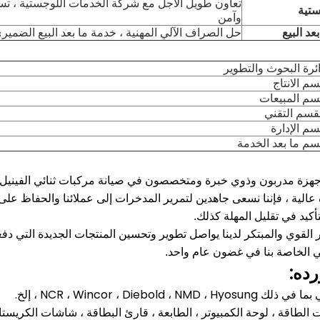
تعاون طويل الأجل مع شركة الخدمات اللوجستية ، تس
ستية
وآمن
د البيع
حل الصراف الآلي المهنية ، خدمة ما بعد البيع الضمير
ئرة البحوث والتطوير
م الانتاج
م المبيعات
قسم التقني
م الإدارة
م ما بعد الخدمة
أجهزة مدربون وذوي خبرة ومتخصصون في صيانة مركبات ثنائي الفينيل م
عالية ، فإننا نسعى جاهدين لتمرير المدخرات إلى عملائنا والحفاظ على 
كيد في تقليل المهلة كذلك.
القوي والمبتكر لدينا يواصل تطوير وتحسين المنتجات الجديدة التي دفع
لي الخاصة بنا في غضون عام واحد.
رده: