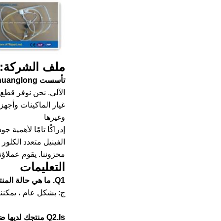
ملف الشركة:
تأسست Beijing Chuanglong
الآلي.
نحن نوفر قطع غيار ATM أصلية جديدة وأجزاء ووحدات ATM جديدة مجددة لمؤسسات الص
وغيرها
إدراكًا تامًا لأهمية
الفينيل متعدد الكلور
مخزوننا.
يقوم عملاؤنا
التعليمات
Q1.
ما هي حالة المن
ج: بشكل عام ، يمكننا توفير 4 شروط: جديدة أصلية ، جديدة عامة ، 
Q2.Is منتجك لديها ضمان؟