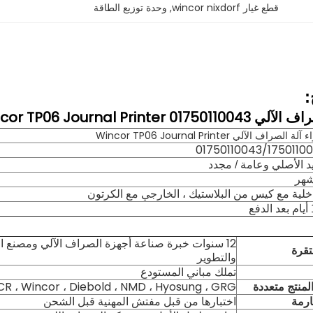
قطع غيار wincor nixdorf
, 
وحدة توزيع الطاقة
:
Wincor TP06 Journal Printe
ة الصراف الآلي Wincor TP06 Journal Printer
01750110043/1750110
د الأصلي وعامة / مجدد
اخلية مع كيس من البلاستيك ، الخارجي مع الكرتون
فع
12 سنوات خبرة صناعة أجهزة الصراف الآلي ومصنع ا
قرة
والتطوير
تملك مباني المستودع
المنتج متعددة
NCR ، Wincor ، Diebold ، NMD ، Hyosung ، GRG ، إل
ارمة
اختبارها من قبل مفتش المهنية قبل الشحن