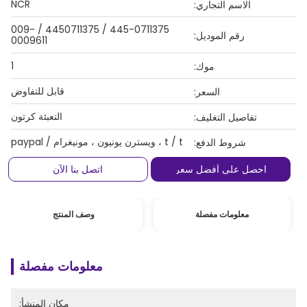
NCR
الاسم التجاري:
445-0711375 / 4450711375 / 009-
رقم الموديل:
0009611
1
موك:
قابل للتفاوض
السعر:
التعبئة كرتون
تفاصيل التغليف:
t / t ، ويسترن يونيون ، مونيغرام / paypal
شروط الدفع:
احصل على أفضل سعر
اتصل بنا الآن
معلومات مفصلة
وصف المنتج
معلومات مفصلة
مكان المنشأ: