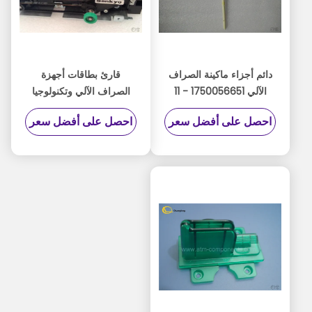
دائم أجزاء ماكينة الصراف
قارئ بطاقات أجهزة
الآلي 1750056651 - 11
الصراف الآلي وتكنولوجيا
نموذج سهل الاستخدام
المعلومات والاتصالات من
احصل على أفضل سعر
احصل على أفضل سعر
مخصص الحجم
Kiosk ، طراز Sankyo Ncr
Spare Parts 3K7 -
3R6940