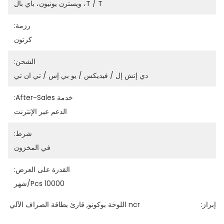
T / T، ويسترن يونيون، باي بال
رزمة:
كرتون
الشحن:
دي إتش إل / فيديكس / يو بي إس / تي ان تي
خدمة After-Sales:
الدعم عبر الإنترنت
شرط:
في المخزون
القدرة على العرض:
10000 Pcs/شهر
إبراز:
ncr اللوحة بوكونو
, 
قارئ بطاقة الصراف الآلي