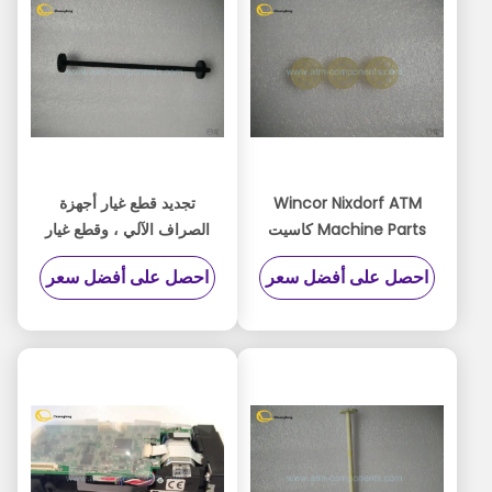
Wincor Nixdorf ATM
تجديد قطع غيار أجهزة
Machine Parts كاسيت
الصراف الآلي ، وقطع غيار
CMD مؤشر الجزء
الآلات من أجهزة الصراف
احصل على أفضل سعر
احصل على أفضل سعر
1750056651 - 14 نموذج
الآلي 1750056651 - 12 ف
/ ن