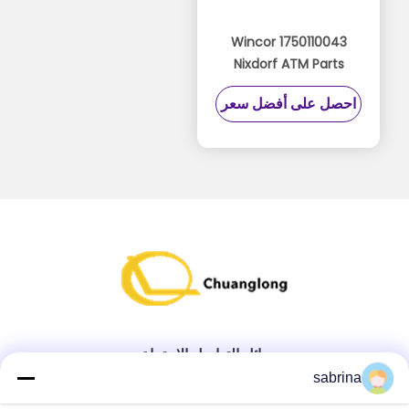
1750110043 Wincor
Nixdorf ATM Parts
2050X Thermal
احصل على أفضل سعر
Journal Printer TP06
01750110043
وسائل التواصل الاجتماعي
sabrina