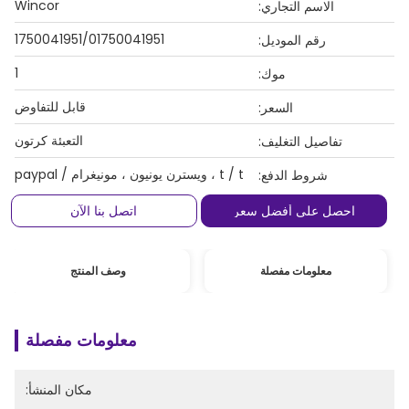
Wincor
الاسم التجاري:
1750041951/01750041951
رقم الموديل:
1
موك:
قابل للتفاوض
السعر:
التعبئة كرتون
تفاصيل التغليف:
t / t ، ويسترن يونيون ، مونيغرام / paypal
شروط الدفع:
احصل على أفضل سعر
اتصل بنا الآن
معلومات مفصلة
وصف المنتج
معلومات مفصلة
مكان المنشأ: