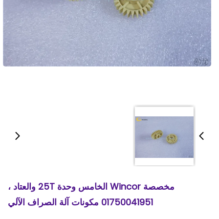
مخصصة Wincor الخامس وحدة 25T والعتاد ،
01750041951 مكونات آلة الصراف الآلي