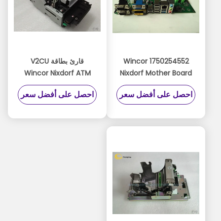
1750254552 Wincor
قارئ بطاقة V2CU
Wincor Nixdorf ATM
Nixdorf Mother Board
Parts
Pentium Core i5 Intel
احصل على أفضل سعر
احصل على أفضل سعر
Core i5-4570TE
2.70Ghz 2GB RAM
Windows 10 Ready