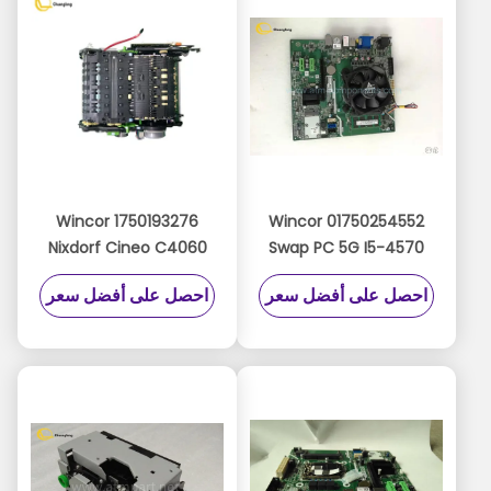
1750193276 Wincor
01750254552 Wincor
Nixdorf Cineo C4060
Swap PC 5G I5-4570
PC AMT ترقية
ATM Parts رأس الوحدة
احصل على أفضل سعر
احصل على أفضل سعر
Windows10 Migration
النمطية دبليو محرك
01750193276
Swap Motherboard
1750293439
1750254552