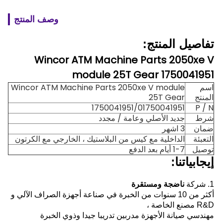
وصف المنتج
تفاصيل المنتج:
Wincor ATM Machine Parts 2050xe V
module 25T Gear 1750041951
اسم
Wincor ATM Machine Parts 2050xe V module
المنتج
25T Gear
1750041951/01750041951
P / N
شرط
جديد الأصلي وعامة / مجدد
ضمان
3 اشهر
التعبئة
الداخلية مع كيس من البلاستيك ، الخارجي مع الكرتون
توصيل
1-7 أيام بعد الدفع
إيجابياتنا:
1. شركة
ناضجة ومستقرة
أكثر من 10 سنوات من الخبرة في صناعة أجهزة الصراف الآلي و
R&D مصنع الخاصة ،
مهندسي صيانة الأجهزة مدربين تدريبا جيدا وذوي الخبرة