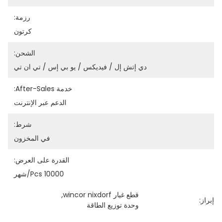
رزمة:
كرتون
الشحن:
دي إتش إل / فيديكس / يو بي إس / تي ان تي
خدمة After-Sales:
الدعم عبر الإنترنت
شرط:
في المخزون
القدرة على العرض:
10000 Pcs/شهر
قطع غيار wincor nixdorf
, 
إبراز:
وحدة توزيع الطاقة