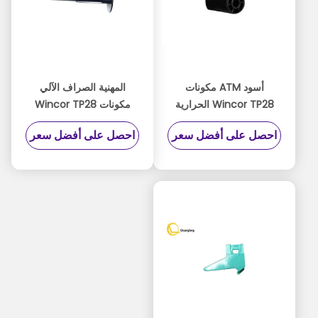
أسود ATM مكونات
المهنية الصراف الآلي
Wincor TP28 الحرارية
مكونات Wincor TP28
استلام الطابعة العاطل
ورقة موزع عاصي
احصل على أفضل سعر
احصل على أفضل سعر
العجلة 1750256248-6
1750256248-5