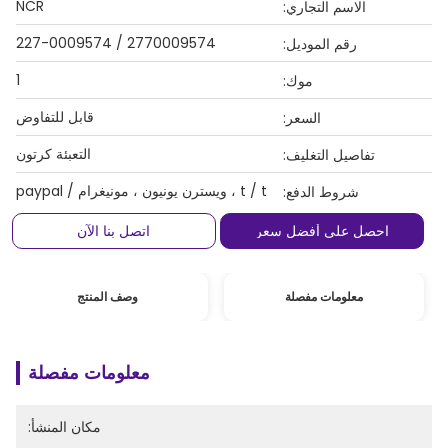
NCR
الاسم التجاري:
2770009574 / 227-0009574
رقم الموديل:
1
موك:
قابل للتفاوض
السعر:
التعبئة كرتون
تفاصيل التغليف:
t / t ، ويسترن يونيون ، مونيغرام / paypal
شروط الدفع:
احصل على أفضل سعر
اتصل بنا الآن
معلومات مفصلة
وصف المنتج
معلومات مفصلة
مكان المنشأ: