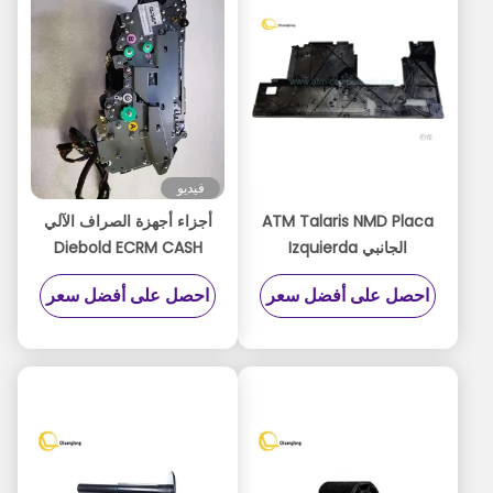
فيديو
ATM Talaris NMD Placa
أجزاء أجهزة الصراف الآلي
الجانبي Izquierda
Diebold ECRM CASH
SLOT LOBBY UCSL 49-
A008680 Dispensador
احصل على أفضل سعر
احصل على أفضل سعر
23311-0000A
NMD100 GABLE SP
الجانب الأيسر
49233110000A