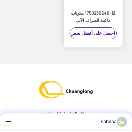
1750256248-12 مكونات
ماكينة الصراف الآلي
Wincor TP28
احصل على أفضل سعر
وسائل التواصل الاجتماعي
sabrina