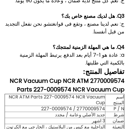
ج: نعم.
كل منتج لديه ضمان ، وعادة ما يكون 90 يوما.
Q3.
هل لديك مصنع خاص بك؟
ج: نعم.
لدينا مصنع ، وتقع فى قوانغتشو.
نحن نفعل التجديد
من قبل أنفسنا.
Q4.
ما هي المهلة الزمنية لمنتجك؟
a: عادة هو 1-7 أيام بعد الدفع.
يرتبط المهلة الزمنية
بالكمية التي طلبتها.
تفاصيل المنتج:
2770009574 NCR Vacuum Cup NCR ATM
Parts 227-0009574 NCR Vacuum Cup
اسم
NCR ATM Parts 227-0009574 NCR Vacuum
المنتج
Cup
2770009574 / 227-0009574
P / N
شرط
جديد الأصلي وعامة / مجدد
ضمان
3 اشهر
التعبئة
الداخلية مع كيس من البلاستيك ، الخارجي مع الكرتون