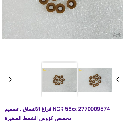
2770009574 NCR 58xx فراغ الالتصاق ، تصميم
مخصص كؤوس الشفط الصغيرة