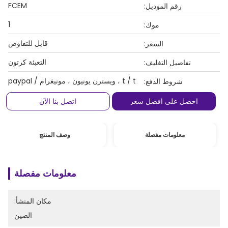
FCEM
رقم الموديل:
1
موك:
قابل للتفاوض
السعر:
التعبئة كرتون
تفاصيل التغليف:
t / t ، ويسترن يونيون ، مونيغرام / paypal
شروط الدفع:
احصل على أفضل سعر
اتصل بنا الآن
معلومات مفصلة
وصف المنتج
معلومات مفصلة
مكان المنشأ:
الصين