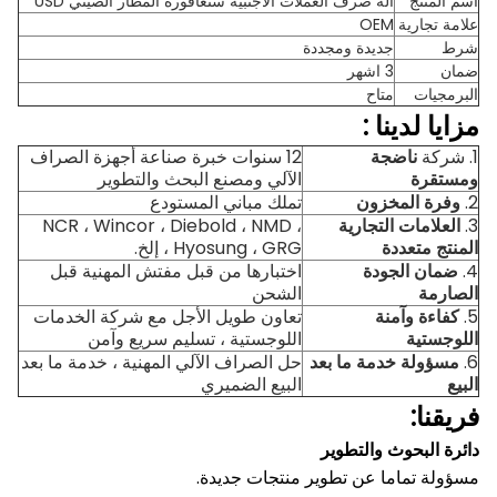
اسم المنتج
آلة صرف العملات الأجنبية سنغافورة المطار الصيني USD
علامة تجارية
OEM
شرط
جديدة ومجددة
ضمان
3 اشهر
البرمجيات
متاح
مزايا لدينا
:
1. شركة
ناضجة
12 سنوات خبرة صناعة أجهزة الصراف
ومستقرة
الآلي ومصنع البحث والتطوير
2.
وفرة المخزون
تملك مباني المستودع
3.
العلامات التجارية
NCR ، Wincor ، Diebold ، NMD ،
المنتج متعددة
Hyosung ، GRG ، إلخ.
4.
ضمان الجودة
اختبارها من قبل مفتش المهنية قبل
الصارمة
الشحن
5.
كفاءة وآمنة
تعاون طويل الأجل مع شركة الخدمات
اللوجستية
اللوجستية ، تسليم سريع وآمن
6.
مسؤولة خدمة ما بعد
حل الصراف الآلي المهنية ، خدمة ما بعد
البيع
البيع الضميري
فريقنا:
دائرة البحوث والتطوير
مسؤولة تماما عن تطوير منتجات جديدة.