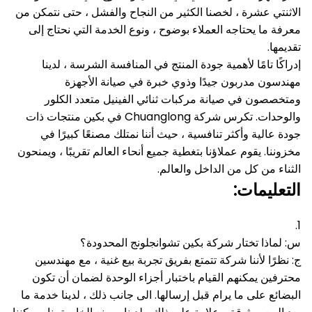
الاثنتي عشرة ، لخصنا الكثير من النجاح والفشل ، حتى نتمكن من
معرفة ما يحتاجه العملاء بوضوح ، ونوع الخدمة التي نحتاج إلى
تقديمها.
إدراكًا تامًا لأهمية جودة المنتج في المنافسة الشرسة ، لدينا
مهندسون مدربون جيدًا وذوي خبرة في صيانة الأجهزة
ومتخصصون في صيانة مركبات ثنائي الفينيل متعدد الكلور
والوحدات.
تكرس شركة Chuanglong في بكين منتجات ذات
جودة عالية وأكثر تنافسية ، حيث أننا نمتلك مصنعًا كبيرًا في
مخزوننا.
يقوم عملاؤنا بتغطية جميع أنحاء العالم تقريبًا ، ويمنحون
الثناء من كل من الداخل والعالم.
التعليمات:
1.
س: لماذا تختار شركة بكين تشوانجلونج المحدودة؟
ج: نظرًا لأننا شركة تتمتع بفريق تجربة بيع غنية ، مع مهندسين
محترفين يمكنهم القيام باختبار أجزاء الوحدة لضمان أن تكون
البضائع على ما يرام قبل إرسالها.
الى جانب ذلك ، لدينا خدمة ما