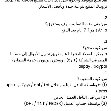
بعد البيع موثوقة.
وعلاوة على ذلك ، لدينا مصنع الخاصة بنا ، يمكننا
تزويدك المنتج بنوعية جيدة وبأفضل الأسعار.
2.
س: متى وقت التسليم سوف يستغرق؟
a: عادة هو 1-7 أيام بعد الدفع.
3.
س: كيف تدفع؟
a: يمكن للعملاء الدفع لنا عن طريق تحويل الأموال إلى حسابنا
المصرفي الشركة (t / t) ، ويسترن يونيون ، خدمة الضمان ،
alipay ، paypal.
4.
س: كيف السفينة؟
a: (1) بواسطة الناقل لدينا من خلال dhl / tnt / فيديكس / ups
/ ems
(2) من قبل الناقل العميل الخاص
(3) بواسطة حساب العميل (DHL / TNT / FEDEX)