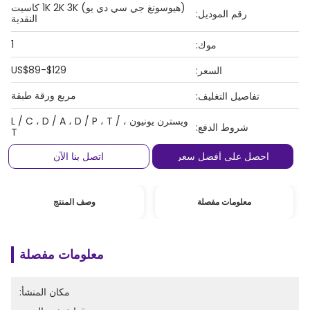
(هيوسونغ جي سي دي يو) 1K 2K 3K كاسيت
رقم الموديل:
النقدية
1
موك:
US$89-$129
السعر:
مربع ورقة طبقة
تفاصيل التغليف:
ويسترن يونيون ، L / C ، D / A ، D / P ، T /
شروط الدفع:
T
احصل على أفضل سعر
اتصل بنا الآن
معلومات مفصلة
وصف المنتج
معلومات مفصلة
مكان المنشأ: