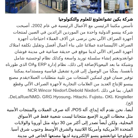
شركة بكين تشوانغلونغ للعلوم والتكنولوجيا
تأسس مكتبنا الرئيسي مع الأعمال الرئيسية في عام 2002، أصبحت
شركة يينسو الدولية واحدة من الموردين الرائدين في الصين لمنتجات
أجهزة الصراف الآلي.نحن نرضى عن آلاف العملاء احتياجات أجهزة
الصراف الآليمساعدة عملائنا على بناء أعمال أفضل وتقليل تكلفة امتلاك
أجهزة الصراف الآلي لدينا موقع في حديقة صناعية في مدينة فوشان
غوانغدونغتم إنشاء سلسلة توريد واسعة وكذلك نظام لوجستية شامل
وشبكة ما بعد البيعوبالإضافة إلى ذلك، نظام إدارة ERP وOA الذي طورناه
بأنفسنا، يمكّنا من الوصول إلى قدرة تشغيل قياسية ومستدامة.يمكننا
توفير ضمان قوي لتمكين المنتجات من تلبية متطلبات العملاءيقدم مصنع
يينسو للإنتاج العديد من العلامات التجارية لأجهزة الصراف الآلي وقطع
الغيار، بما في ذلك NCR.Wincor Nixdorf،Diebold Nixdorf،
DeLaRue/NMD، GRG.Hyosung، Hitachi، Fujistu، OKl، Kingteller،
الخ).
أيضا، نحن نقدم آلة إيداع، آلة POS، آلة صرف العملات والمنتجات الأمنية
مثل محطات الوريد الإصبع.منتجاتنا ليست شعبية فقط في الأسواق
المحلية، ولكن أيضاً تصدر إلى أكثر من 30 دولة مثل أوروبا والولايات
المتحدة الأمريكية وأمريكا اللاتينية والشرق الأوسط وجنوب شرق آسيا.
تكنولوجيا غوانغتشو ينسو الإلكترونية لديها مصنعها الخاص في مدينة