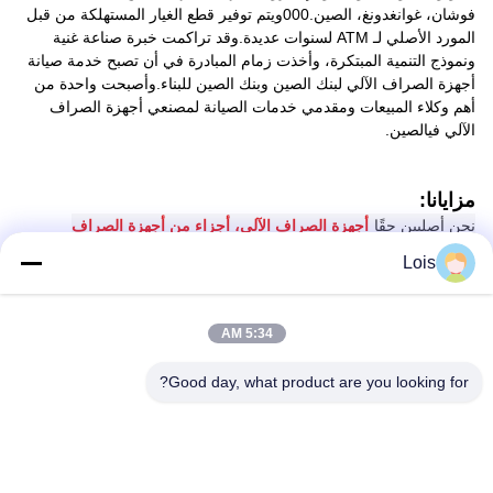
فوشان، غوانغدونغ، الصين.000ويتم توفير قطع الغيار المستهلكة من قبل
المورد الأصلي لـ ATM لسنوات عديدة.وقد تراكمت خبرة صناعة غنية
ونموذج التنمية المبتكرة، وأخذت زمام المبادرة في أن تصبح خدمة صيانة
أجهزة الصراف الآلي لبنك الصين وبنك الصين للبناء.وأصبحت واحدة من
أهم وكلاء المبيعات ومقدمي خدمات الصيانة لمصنعي أجهزة الصراف
الآلي
في
الصين.
مزايانا:
نحن أصليين حقًا
أجهزة الصراف الآلي، أجزاء من أجهزة الصراف
الآلي
معظم المنتجات موجودة في المخزون، إذا كان هناك طلب مخصص
Lois
للإنتاج السريع والتسليم.لدينا أكثر من 300 طريق نقل عبر الحدود لدعم
التسليم،ضمان الجودة والخدمة،يمكنك أن تكون على يقين من شراء.كمية
كبيرة من التنازلات،يمكنك التحدث عن خصومات خدمة العملاء!لدينا زميل
5:34 AM
محترف أكثر من 300 شخص،تأكد من جودة المنتج والخدمة.
Good day, what product are you looking for?
التعبئة والشحن