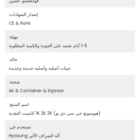
قوانغتشو، الصين
إصدار الشهادات:
CE & RoHs
مهلة:
1-5 أيام تعتمد على الجودة والكمية المطلوبة
حالة:
جينات أصلية وأصلية جديدة وجديدة
شحنة:
Air & Container & Express
اسم المنتج:
(هيوسونغ جي سي دي يو) 1K 2K 3K كاسيت النقدية
تستخدم في:
آلة الصراف الآلي Hyosung