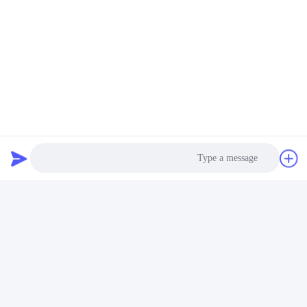
Photo
Video Call
Audio Call